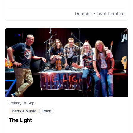
Dornbirn
• Tivoli Dornbirn
Freitag, 18. Sep.
Party & Musik
Rock
The Light