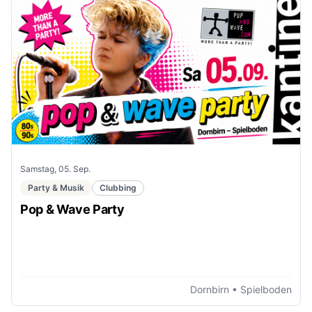
Samstag, 05. Sep.
Party & Musik
Clubbing
Pop & Wave Party
Dornbirn
• Spielboden