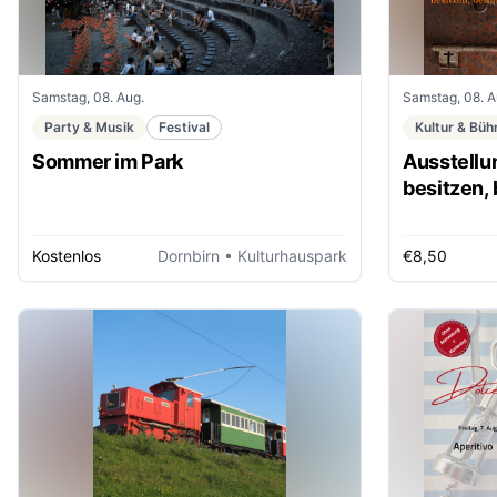
Samstag, 08. Aug.
Samstag, 08. A
Party & Musik
Festival
Kultur & Büh
Sommer im Park
Ausstellu
besitzen,
ver/erben
Kostenlos
Dornbirn
• Kulturhauspark
€8,50