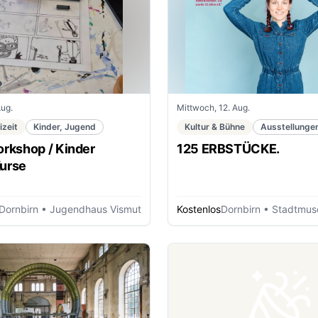
Aug.
Mittwoch, 12. Aug.
izeit
Kinder, Jugend
Kultur & Bühne
Ausstellunge
rkshop / Kinder
125 ERBSTÜCKE.
Kurse
Dornbirn
• Jugendhaus Vismut
Kostenlos
Dornbirn
• Stadtmuse