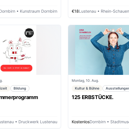
Dornbirn
• Kunstraum Dornbirn
€18
Lustenau
• Rhein-Schauen Museum 
g.
Montag, 10. Aug.
izeit
Bildung
Kultur & Bühne
Ausstellunge
ommerprogramm
125 ERBSTÜCKE.
ustenau
• Druckwerk Lustenau
Kostenlos
Dornbirn
• Stadtmuse