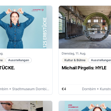
ug.
Dienstag, 11. Aug.
ne
Ausstellungen
Kultur & Bühne
Ausstellunge
TÜCKE.
Michail Pirgelis: HYLE
nbirn
• Stadtmuseum Dornbirn
€4
Dornbirn
• Kunstr