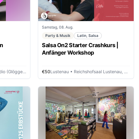
Samstag, 08. Aug.
Party & Musik
Latin, Salsa
rn
Salsa On2 Starter Crashkurs |
Anfänger Workshop
Glöggele Haus)
€50
Lustenau
• Reichshofsaal Lustenau, Probelokal UG