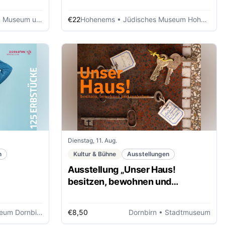
und Rheinbähnle
€22
Hohenems
• Jüdisches Museum Hohenems
Dienstag, 11. Aug.
n
Kultur & Bühne
Ausstellungen
Ausstellung „Unser Haus!
besitzen, bewohnen und
ver/erben“
um Dornbirn
€8,50
Dornbirn
• Stadtmuseum