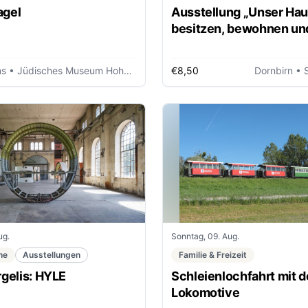
agel
Ausstellung „Unser Hau
besitzen, bewohnen un
ver/erben“
ms
• Jüdisches Museum Hohenems
€8,50
Dornbirn
• 
ug.
Sonntag, 09. Aug.
ne
Ausstellungen
Familie & Freizeit
rgelis: HYLE
Schleienlochfahrt mit d
Lokomotive