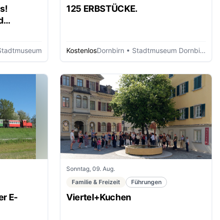
s!
125 ERBSTÜCKE.
d
Stadtmuseum
Kostenlos
Dornbirn
• Stadtmuseum Dornbirn
Sonntag, 09. Aug.
Familie & Freizeit
Führungen
er E-
Viertel+Kuchen