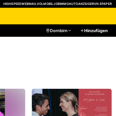
HIGHSPEED
WEBMAIL
VOLMOBIL
JOB
IMMO
AUTO
ANZEIGER
VN EPAPER
Dornbirn
Hinzufügen