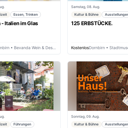
ug.
Samstag, 08. Aug.
izeit
Essen, Trinken
Kultur & Bühne
Ausstellunge
 - Italien im Glas
125 ERBSTÜCKE.
nbirn
• Bevanda Wein & Destillate
Kostenlos
Dornbirn
• Stadtmuse
ug.
Sonntag, 09. Aug.
izeit
Führungen
Kultur & Bühne
Ausstellunge