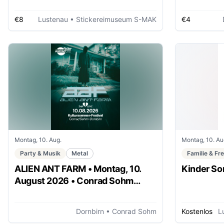
Martin Leuthold
€8
Lustenau
• Stickereimuseum S-MAK
€4
Montag, 10. Aug.
Montag, 10. Au
Party & Musik
Metal
Familie & Fre
ALIEN ANT FARM • Montag, 10.
Kinder S
August 2026 • Conrad Sohm
Dornbirn
Dornbirn
• Conrad Sohm
Kostenlos
L