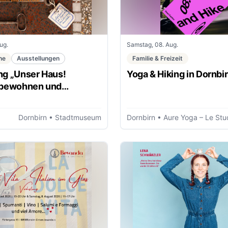
ug.
Samstag, 08. Aug.
ne
Ausstellungen
Familie & Freizeit
ng „Unser Haus!
Yoga & Hiking in Dornbi
 bewohnen und
“
Dornbirn
• Stadtmuseum
Dornbirn
• Aure Yoga – Le Studio (