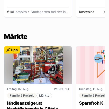
€10
Dornbirn
• Stadtgarten bei der inatura
Kostenlos
Sc
Märkte
Tipp
Freitag, 07. Aug.
WERBUNG
Dienstag, 11. Aug.
Familie & Freizeit
Märkte
Familie & Freizeit
ländleanzeiger.at
Sparefroh Kin
Nachtflohmarkt in Götzis