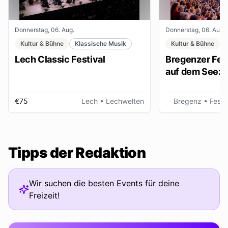
Donnerstag, 06. Aug.
Donnerstag, 06. Aug.
Kultur & Bühne
Klassische Musik
Kultur & Bühne
Lech Classic Festival
Bregenzer Fest
auf dem See: "
€75
Lech
• Lechwelten
Bregenz
• Fests
Tipps der Redaktion
Wir suchen die besten Events für deine
Freizeit!