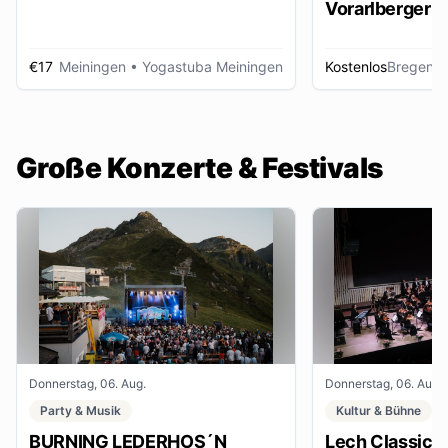
Vorarlberger d
Zeitungsbest
€17
Meiningen
• Yogastuba Meiningen
Kostenlos
Bregenz
•
Große Konzerte & Festivals
Donnerstag, 06. Aug.
Donnerstag, 06. Aug.
Party & Musik
Kultur & Bühne
BURNING LEDERHOS´N
Lech Classic F