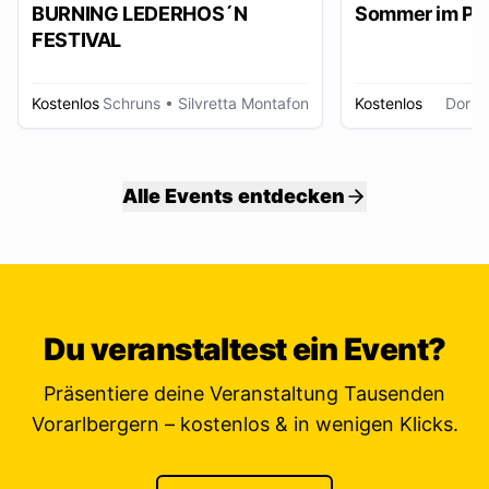
BURNING LEDERHOS´N
Sommer im Pa
FESTIVAL
Kostenlos
Schruns
• Silvretta Montafon
Kostenlos
Dornb
Alle Events entdecken
Du veranstaltest ein Event?
Präsentiere deine Veranstaltung Tausenden
Vorarlbergern – kostenlos & in wenigen Klicks.