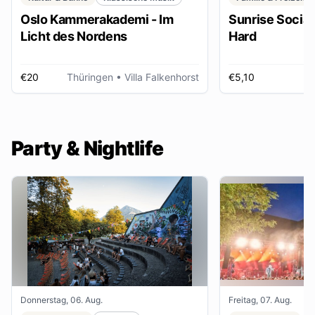
Oslo Kammerakademi - Im
Sunrise Social 
Licht des Nordens
Hard
€20
Thüringen
• Villa Falkenhorst
€5,10
H
Party & Nightlife
Donnerstag, 06. Aug.
Freitag, 07. Aug.