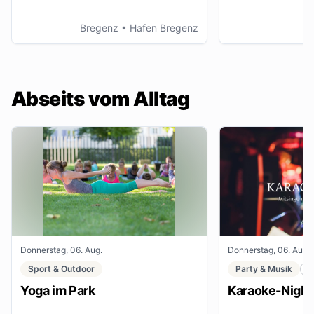
Bregenz
• Hafen Bregenz
K
Abseits vom Alltag
Donnerstag, 06. Aug.
Donnerstag, 06. Aug.
Sport & Outdoor
Party & Musik
C
Yoga im Park
Karaoke-Night