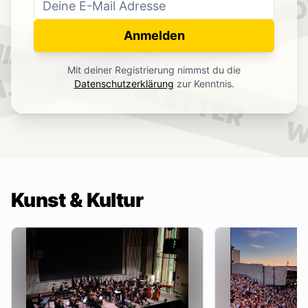
WO
NEWSLETTER
IN.
Anmelden
NEWSLETTER
Mit deiner Registrierung nimmst du die
.
Datenschutzerklärung
zur Kenntnis.
W
Kunst & Kultur