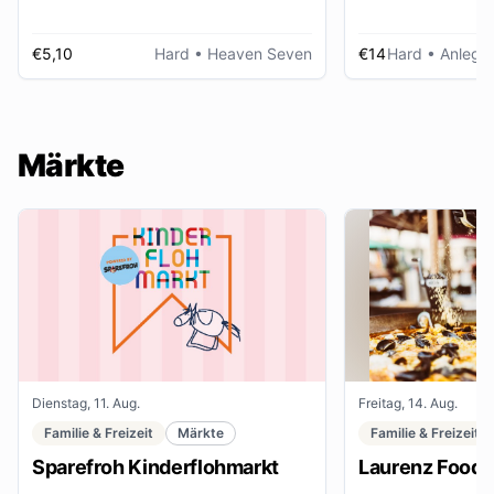
€5,10
Hard
• Heaven Seven
€14
Hard
• Anlegep
Märkte
Dienstag, 11. Aug.
Freitag, 14. Aug.
Familie & Freizeit
Märkte
Familie & Freizeit
Sparefroh Kinderflohmarkt
Laurenz Food F