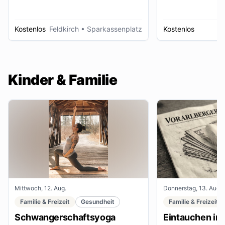
Kostenlos
Feldkirch
• Sparkassenplatz
Kostenlos
D
Kinder & Familie
Mittwoch, 12. Aug.
Donnerstag, 13. Aug.
Familie & Freizeit
Gesundheit
Familie & Freizeit
Schwangerschaftsyoga
Eintauchen in