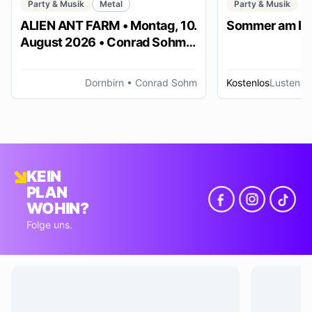
Party & Musik
Metal
Party & Musik
ALIEN ANT FARM • Montag, 10.
Sommer am Pl
August 2026 • Conrad Sohm
Dornbirn
Dornbirn
• Conrad Sohm
Kostenlos
Lustenau
KEIN
PLAN
WOHIN?
Folge uns.