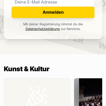
WO
NEWSLETTER
IN.
Anmelden
NEWSLETTER
Mit deiner Registrierung nimmst du die
.
Datenschutzerklärung
zur Kenntnis.
W
Kunst & Kultur