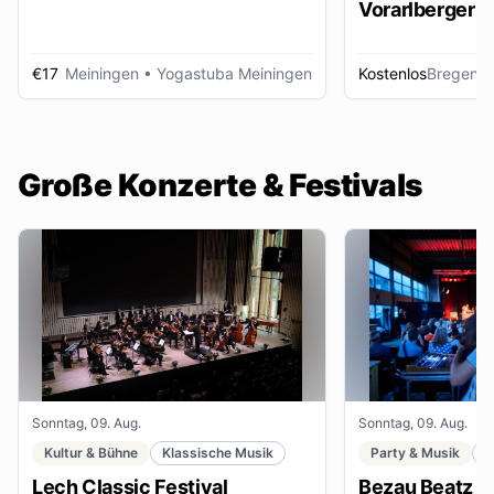
Vorarlberger d
Zeitungsbest
€17
Meiningen
• Yogastuba Meiningen
Kostenlos
Bregenz
•
Große Konzerte & Festivals
Sonntag, 09. Aug.
Sonntag, 09. Aug.
Kultur & Bühne
Klassische Musik
Party & Musik
F
Lech Classic Festival
Bezau Beatz Fe