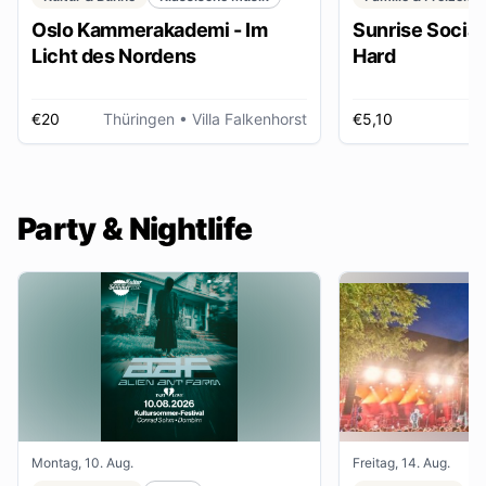
Oslo Kammerakademi - Im
Sunrise Social 
Licht des Nordens
Hard
€20
Thüringen
• Villa Falkenhorst
€5,10
H
Party & Nightlife
Montag, 10. Aug.
Freitag, 14. Aug.