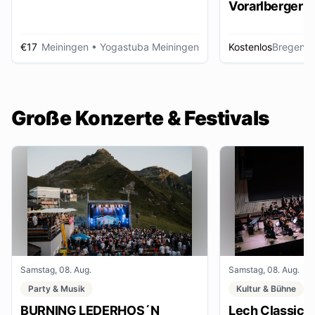
Vorarlberger d
Zeitungsbest
€17
Meiningen
• Yogastuba Meiningen
Kostenlos
Bregenz
•
Große Konzerte & Festivals
Samstag, 08. Aug.
Samstag, 08. Aug.
Party & Musik
Kultur & Bühne
BURNING LEDERHOS´N
Lech Classic F