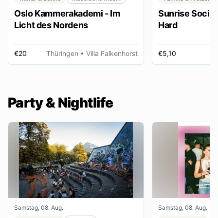
Oslo Kammerakademi - Im
Sunrise Social 
Licht des Nordens
Hard
€20
Thüringen
• Villa Falkenhorst
€5,10
H
Party & Nightlife
Samstag, 08. Aug.
Samstag, 08. Aug.