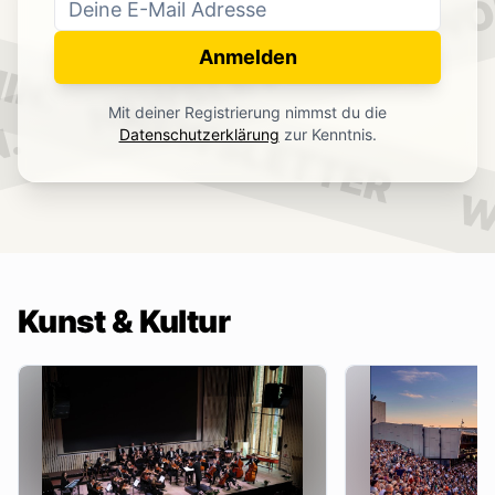
WO
NEWSLETTER
IN.
Anmelden
NEWSLETTER
Mit deiner Registrierung nimmst du die
.
Datenschutzerklärung
zur Kenntnis.
W
Kunst & Kultur