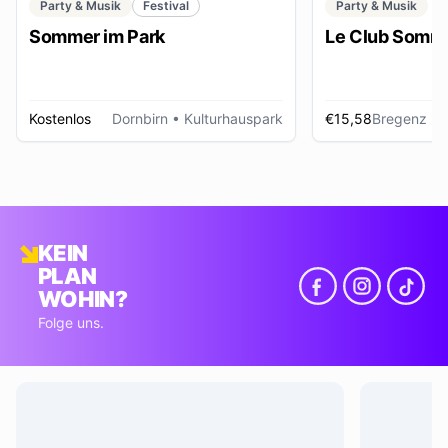
Party & Musik
Festival
Party & Musik
Sommer im Park
Le Club Somme
Kostenlos
Dornbirn
• Kulturhauspark
€15,58
Bregenz
• Foye
KEIN
PLAN
WOHIN?
Folge uns.