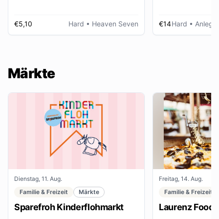
€5,10
Hard
• Heaven Seven
€14
Hard
• Anlegep
Märkte
Dienstag, 11. Aug.
Freitag, 14. Aug.
Familie & Freizeit
Märkte
Familie & Freizeit
Sparefroh Kinderflohmarkt
Laurenz Food F