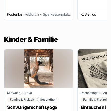
Kostenlos
Feldkirch
• Sparkassenplatz
Kostenlos
D
Kinder & Familie
Mittwoch, 12. Aug.
Donnerstag, 13. Aug.
Familie & Freizeit
Gesundheit
Familie & Freizeit
Schwangerschaftsyoga
Eintauchen in