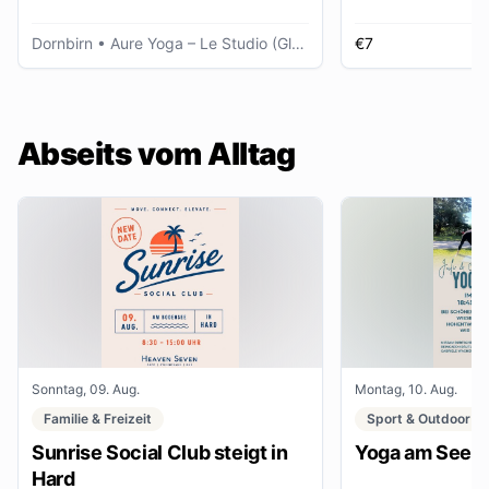
Dornbirn
• Aure Yoga – Le Studio (Glöggele Haus)
€7
K
Abseits vom Alltag
Sonntag, 09. Aug.
Montag, 10. Aug.
Familie & Freizeit
Sport & Outdoor
Sunrise Social Club steigt in
Yoga am See
Hard