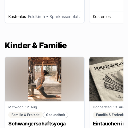
Kostenlos
Feldkirch
• Sparkassenplatz
Kostenlos
D
Kinder & Familie
Mittwoch, 12. Aug.
Donnerstag, 13. Aug.
Familie & Freizeit
Gesundheit
Familie & Freizeit
Schwangerschaftsyoga
Eintauchen in