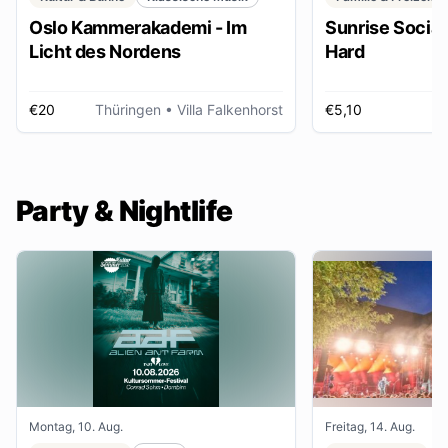
Oslo Kammerakademi - Im
Sunrise Social 
Licht des Nordens
Hard
€20
Thüringen
• Villa Falkenhorst
€5,10
H
Party & Nightlife
Montag, 10. Aug.
Freitag, 14. Aug.