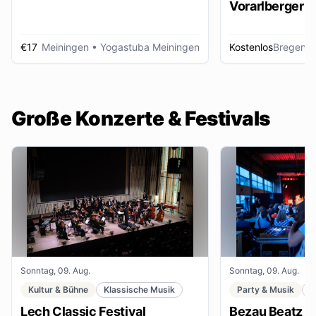
Vorarlberger d
Zeitungsbest
€17
Meiningen
• Yogastuba Meiningen
Kostenlos
Bregenz
•
Große Konzerte & Festivals
Sonntag, 09. Aug.
Sonntag, 09. Aug.
Kultur & Bühne
Klassische Musik
Party & Musik
F
Lech Classic Festival
Bezau Beatz Fe