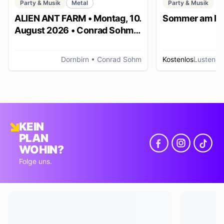
Party & Musik
Metal
Party & Musik
ALIEN ANT FARM • Montag, 10.
Sommer am Pl
August 2026 • Conrad Sohm
Dornbirn
Dornbirn
• Conrad Sohm
Kostenlos
Lustenau
KEIN
PLAN
WOHIN?
Folge uns.