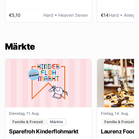
€5,10
Hard
• Heaven Seven
€14
Hard
• Anlegep
Märkte
Dienstag, 11. Aug.
Freitag, 14. Aug.
Familie & Freizeit
Märkte
Familie & Freizeit
Sparefroh Kinderflohmarkt
Laurenz Food F