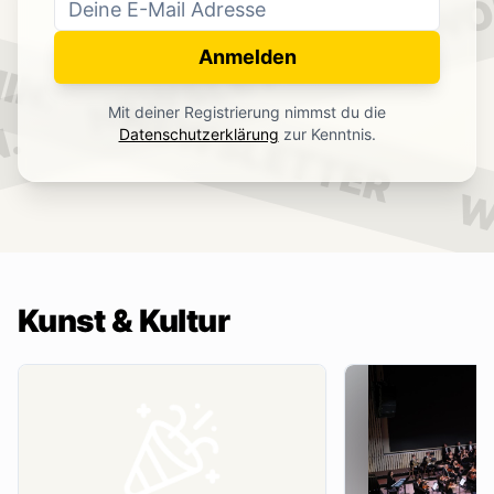
WO
NEWSLETTER
IN.
Anmelden
NEWSLETTER
Mit deiner Registrierung nimmst du die
.
Datenschutzerklärung
zur Kenntnis.
W
Kunst & Kultur