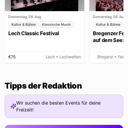
Donnerstag, 06. Aug.
Donnerstag, 06. Aug.
Kultur & Bühne
Klassische Musik
Kultur & Bühne
Lech Classic Festival
Bregenzer Fest
auf dem See: "
€75
Lech
• Lechwelten
Bregenz
• Fests
Tipps der Redaktion
Wir suchen die besten Events für deine
Freizeit!