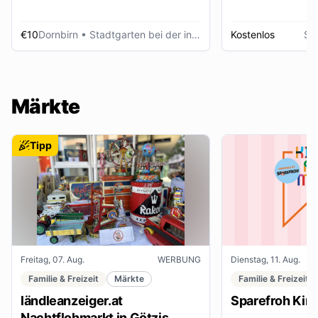
€10
Dornbirn
• Stadtgarten bei der inatura
Kostenlos
Sc
Märkte
Tipp
Freitag, 07. Aug.
WERBUNG
Dienstag, 11. Aug.
Familie & Freizeit
Märkte
Familie & Freizeit
ländleanzeiger.at
Sparefroh Kin
Nachtflohmarkt in Götzis