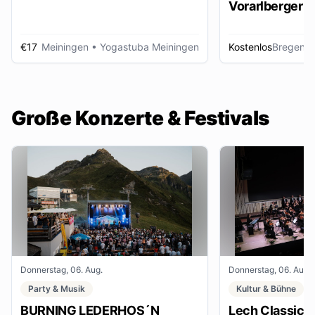
Vorarlberger d
Zeitungsbest
€17
Meiningen
• Yogastuba Meiningen
Kostenlos
Bregenz
•
Große Konzerte & Festivals
Donnerstag, 06. Aug.
Donnerstag, 06. Aug.
Party & Musik
Kultur & Bühne
BURNING LEDERHOS´N
Lech Classic F