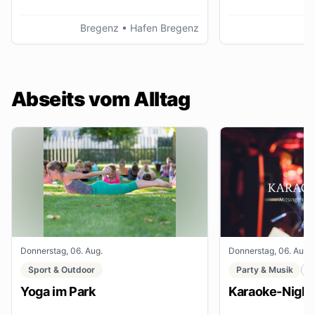
Bregenz
• Hafen Bregenz
K
Abseits vom Alltag
Donnerstag, 06. Aug.
Donnerstag, 06. Aug.
Sport & Outdoor
Party & Musik
C
Yoga im Park
Karaoke-Night