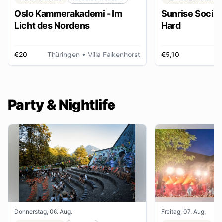
Oslo Kammerakademi - Im
Sunrise Social 
Licht des Nordens
Hard
€20
Thüringen
• Villa Falkenhorst
€5,10
H
Party & Nightlife
Donnerstag, 06. Aug.
Freitag, 07. Aug.