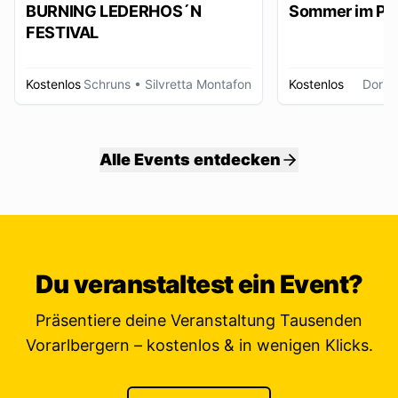
BURNING LEDERHOS´N
Sommer im Pa
FESTIVAL
Kostenlos
Schruns
• Silvretta Montafon
Kostenlos
Dornb
Alle Events entdecken
Du veranstaltest ein Event?
Präsentiere deine Veranstaltung Tausenden
Vorarlbergern – kostenlos & in wenigen Klicks.