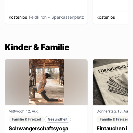
Kostenlos
Feldkirch
• Sparkassenplatz
Kostenlos
D
Kinder & Familie
Mittwoch, 12. Aug.
Donnerstag, 13. Aug.
Familie & Freizeit
Gesundheit
Familie & Freizeit
Schwangerschaftsyoga
Eintauchen in