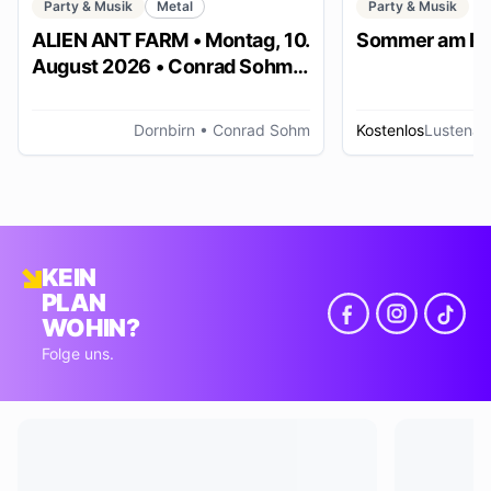
Party & Musik
Metal
Party & Musik
ALIEN ANT FARM • Montag, 10.
Sommer am Pl
August 2026 • Conrad Sohm
Dornbirn
Dornbirn
• Conrad Sohm
Kostenlos
Lustenau
KEIN
PLAN
WOHIN?
Folge uns.