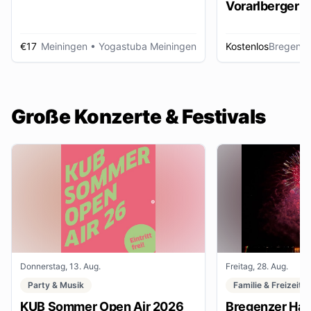
Vorarlberger d
Zeitungsbest
€17
Meiningen
• Yogastuba Meiningen
Kostenlos
Bregenz
•
Große Konzerte & Festivals
Donnerstag, 13. Aug.
Freitag, 28. Aug.
Party & Musik
Familie & Freizeit
KUB Sommer Open Air 2026
Bregenzer Haf