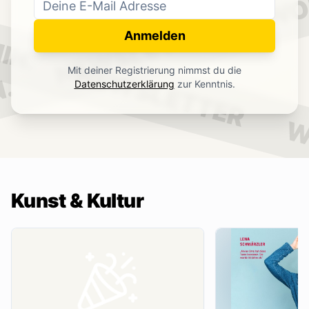
WO
NEWSLETTER
IN.
Anmelden
NEWSLETTER
Mit deiner Registrierung nimmst du die
.
Datenschutzerklärung
zur Kenntnis.
W
Kunst & Kultur