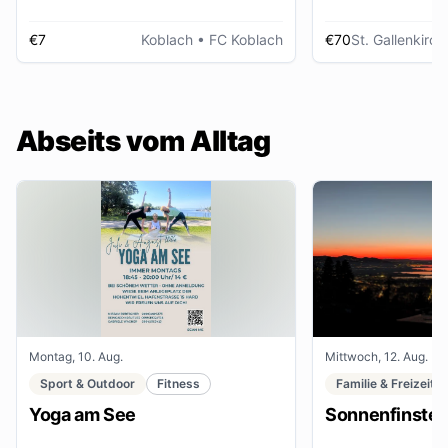
€7
Koblach
• FC Koblach
€70
St. Gallenkirch
Abseits vom Alltag
Montag, 10. Aug.
Mittwoch, 12. Aug.
Sport & Outdoor
Fitness
Familie & Freizeit
Yoga am See
Sonnenfinster