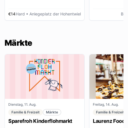
€14
Hard
• Anlegeplatz der Hohentwiel
Bre
Märkte
Dienstag, 11. Aug.
Freitag, 14. Aug.
Familie & Freizeit
Märkte
Familie & Freizeit
Sparefroh Kinderflohmarkt
Laurenz Food F