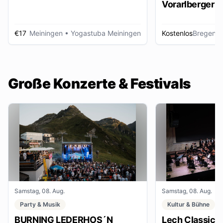
Vorarlberger d
Zeitungsbest
€17
Meiningen
• Yogastuba Meiningen
Kostenlos
Bregenz
•
Große Konzerte & Festivals
Samstag, 08. Aug.
Samstag, 08. Aug.
Party & Musik
Kultur & Bühne
BURNING LEDERHOS´N
Lech Classic F