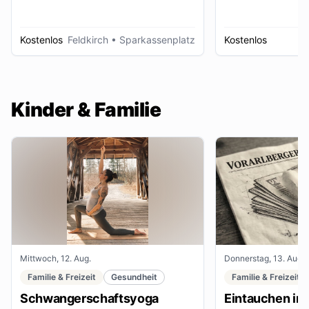
Kostenlos
Feldkirch
• Sparkassenplatz
Kostenlos
D
Kinder & Familie
Mittwoch, 12. Aug.
Donnerstag, 13. Aug.
Familie & Freizeit
Gesundheit
Familie & Freizeit
Schwangerschaftsyoga
Eintauchen in