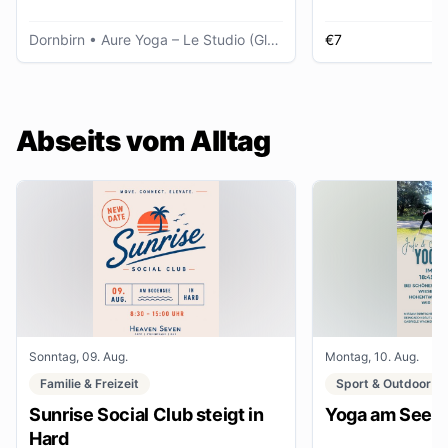
Dornbirn
• Aure Yoga – Le Studio (Glöggele Haus)
€7
K
Abseits vom Alltag
Sonntag, 09. Aug.
Montag, 10. Aug.
Familie & Freizeit
Sport & Outdoor
Sunrise Social Club steigt in
Yoga am See
Hard