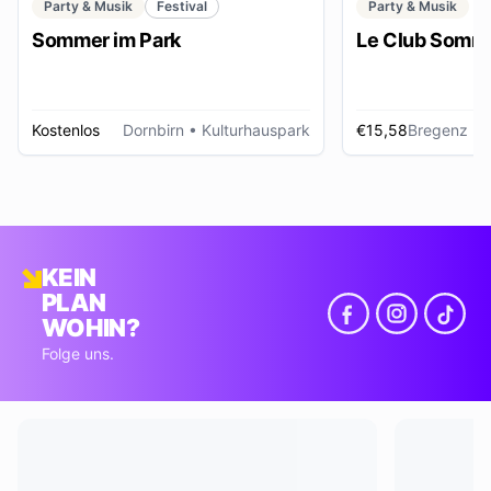
Party & Musik
Festival
Party & Musik
Sommer im Park
Le Club Somme
Kostenlos
Dornbirn
• Kulturhauspark
€15,58
Bregenz
• Foye
KEIN
PLAN
WOHIN?
Folge uns.