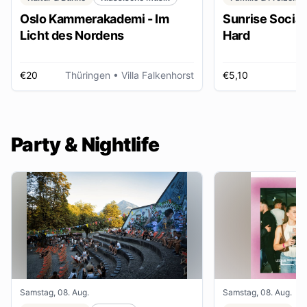
Oslo Kammerakademi - Im
Sunrise Social 
Licht des Nordens
Hard
€20
Thüringen
• Villa Falkenhorst
€5,10
H
Party & Nightlife
Samstag, 08. Aug.
Samstag, 08. Aug.