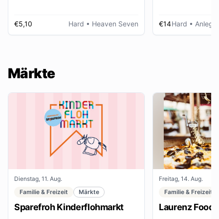
€5,10
Hard
• Heaven Seven
€14
Hard
• Anlegep
Märkte
Dienstag, 11. Aug.
Freitag, 14. Aug.
Familie & Freizeit
Märkte
Familie & Freizeit
Sparefroh Kinderflohmarkt
Laurenz Food F