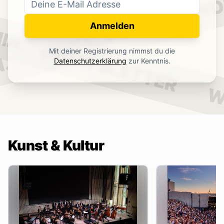
WO
NEWSLETTER
IN.
Anmelden
NEWSLETTER
Mit deiner Registrierung nimmst du die
.
Datenschutzerklärung
zur Kenntnis.
W
Kunst & Kultur