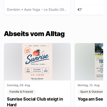
Dornbirn
• Aure Yoga – Le Studio (Glöggele Haus)
€7
K
Abseits vom Alltag
Sonntag, 09. Aug.
Montag, 10. Aug.
Familie & Freizeit
Sport & Outdoor
Sunrise Social Club steigt in
Yoga am See
Hard