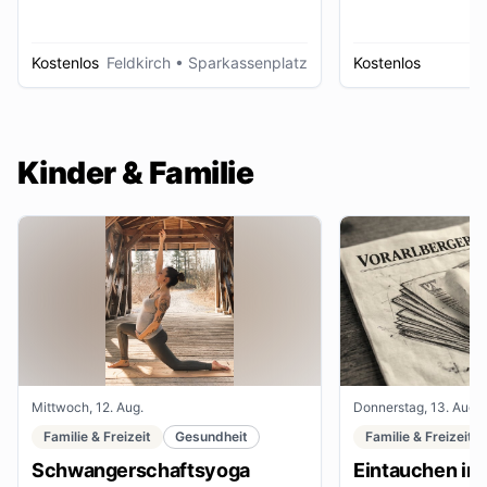
Kostenlos
Feldkirch
• Sparkassenplatz
Kostenlos
D
Kinder & Familie
Mittwoch, 12. Aug.
Donnerstag, 13. Aug.
Familie & Freizeit
Gesundheit
Familie & Freizeit
Schwangerschaftsyoga
Eintauchen in