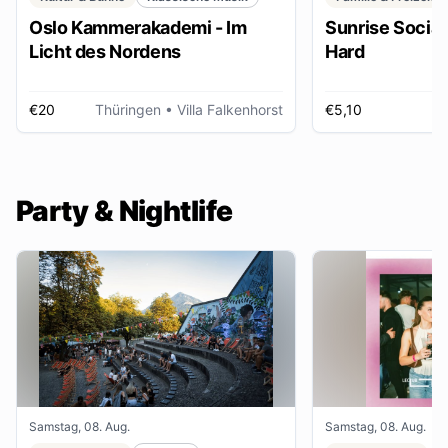
Oslo Kammerakademi - Im
Sunrise Social 
Licht des Nordens
Hard
€20
Thüringen
• Villa Falkenhorst
€5,10
H
Party & Nightlife
Samstag, 08. Aug.
Samstag, 08. Aug.