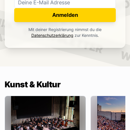
WO
NEWSLETTER
IN.
Anmelden
NEWSLETTER
Mit deiner Registrierung nimmst du die
.
Datenschutzerklärung
zur Kenntnis.
W
Kunst & Kultur