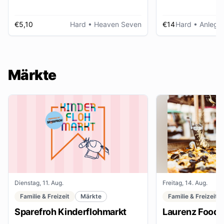
€5,10
Hard
• Heaven Seven
€14
Hard
• Anlegep
Märkte
Dienstag, 11. Aug.
Freitag, 14. Aug.
Familie & Freizeit
Märkte
Familie & Freizeit
Sparefroh Kinderflohmarkt
Laurenz Food F