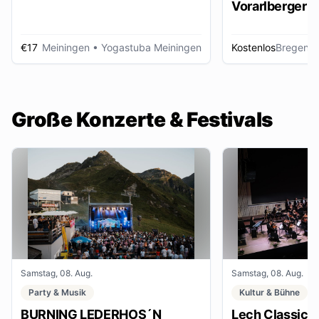
Vorarlberger d
Zeitungsbest
€17
Meiningen
• Yogastuba Meiningen
Kostenlos
Bregenz
•
Große Konzerte & Festivals
Samstag, 08. Aug.
Samstag, 08. Aug.
Party & Musik
Kultur & Bühne
BURNING LEDERHOS´N
Lech Classic F