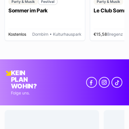
Party & Musik
Festival
Party & Musik
Sommer im Park
Le Club Somme
Kostenlos
Dornbirn
• Kulturhauspark
€15,58
Bregenz
• Foye
KEIN
PLAN
WOHIN?
Folge uns.