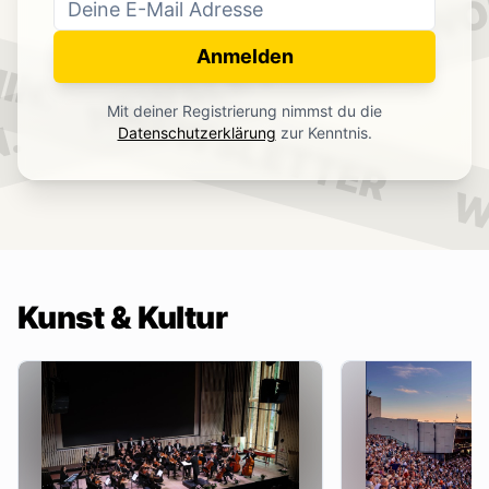
WO
NEWSLETTER
IN.
Anmelden
NEWSLETTER
Mit deiner Registrierung nimmst du die
.
Datenschutzerklärung
zur Kenntnis.
W
Kunst & Kultur