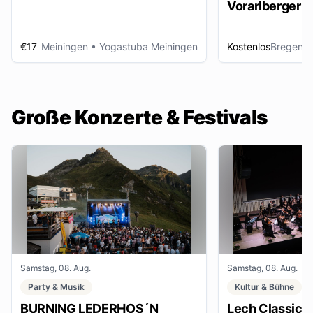
Vorarlberger d
Zeitungsbest
€17
Meiningen
• Yogastuba Meiningen
Kostenlos
Bregenz
•
Große Konzerte & Festivals
Samstag, 08. Aug.
Samstag, 08. Aug.
Party & Musik
Kultur & Bühne
BURNING LEDERHOS´N
Lech Classic F