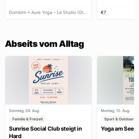
Dornbirn
• Aure Yoga – Le Studio (Glöggele Haus)
€7
K
Abseits vom Alltag
Sonntag, 09. Aug.
Montag, 10. Aug.
Familie & Freizeit
Sport & Outdoor
Sunrise Social Club steigt in
Yoga am See
Hard