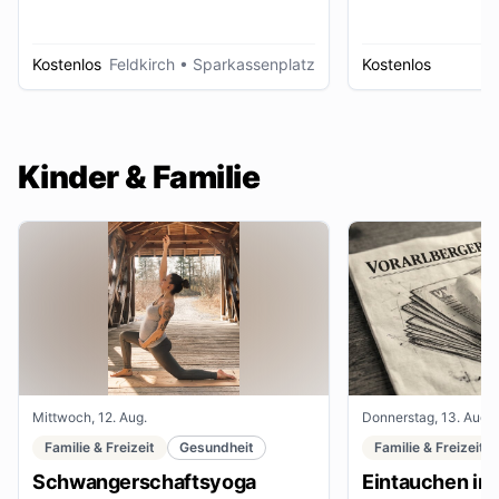
Kostenlos
Feldkirch
• Sparkassenplatz
Kostenlos
D
Kinder & Familie
Mittwoch, 12. Aug.
Donnerstag, 13. Aug.
Familie & Freizeit
Gesundheit
Familie & Freizeit
Schwangerschaftsyoga
Eintauchen in