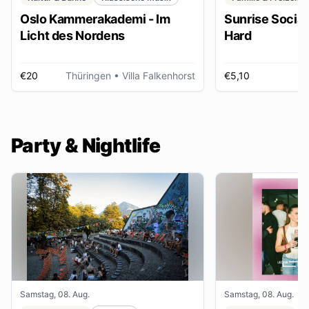
Oslo Kammerakademi - Im
Sunrise Social 
Licht des Nordens
Hard
€20
Thüringen
• Villa Falkenhorst
€5,10
H
Party & Nightlife
Samstag, 08. Aug.
Samstag, 08. Aug.