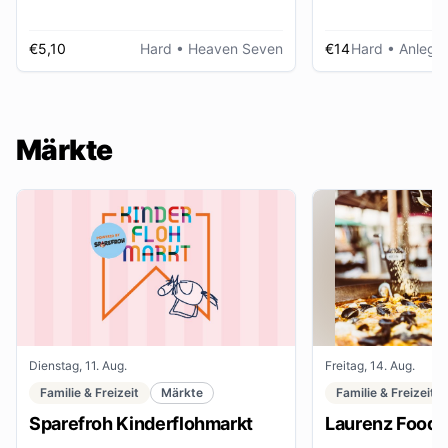
€5,10
Hard
• Heaven Seven
€14
Hard
• Anlegep
Märkte
Dienstag, 11. Aug.
Freitag, 14. Aug.
Familie & Freizeit
Märkte
Familie & Freizeit
Sparefroh Kinderflohmarkt
Laurenz Food F