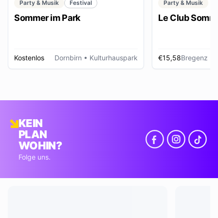
Party & Musik
Festival
Party & Musik
Sommer im Park
Le Club Somme
Kostenlos
Dornbirn
• Kulturhauspark
€15,58
Bregenz
• Foye
KEIN
PLAN
WOHIN?
Folge uns.