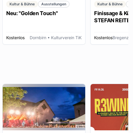
Kultur & Bühne
Ausstellungen
Kultur & Bühne
K
Neu: "Golden Touch"
Finissage & Kün
STEFAN REITERE
Kostenlos
Dornbirn
• Kulturverein TiK
Kostenlos
Bregenz
• 