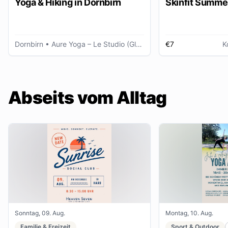
Yoga & Hiking in Dornbirn
Skinfit Summe
Dornbirn
• Aure Yoga – Le Studio (Glöggele Haus)
€7
K
Abseits vom Alltag
Sonntag, 09. Aug.
Montag, 10. Aug.
Familie & Freizeit
Sport & Outdoor