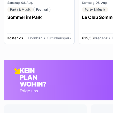
Samstag, 08. Aug.
Samstag, 08. Aug.
Party & Musik
Festival
Party & Musik
Sommer im Park
Le Club Somme
Kostenlos
Dornbirn
• Kulturhauspark
€15,58
Bregenz
• Foye
KEIN
PLAN
WOHIN?
Folge uns.