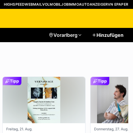
HIGHSPEED
WEBMAIL
VOLMOBIL
JOB
IMMO
AUTO
ANZEIGER
VN EPAPER
Vorarlberg
Hinzufügen
Tipp
Tipp
Freitag, 21. Aug.
Donnerstag, 27. Aug.