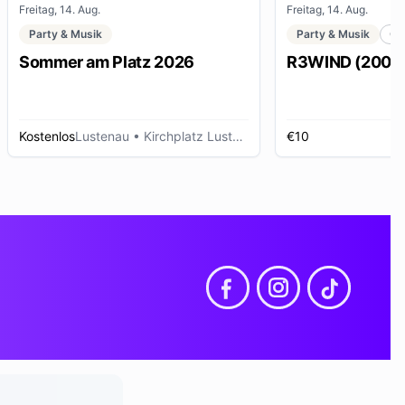
Freitag, 14. Aug.
Freitag, 14. Aug.
Party & Musik
Party & Musik
Cl
Sommer am Platz 2026
R3WIND (2000s 
Kostenlos
Lustenau
• Kirchplatz Lustenau
€10
D