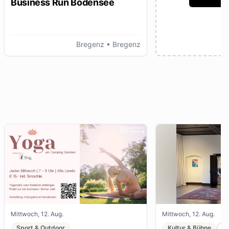
Business Run Bodensee
Bregenz
• Bregenz
Mittwoch, 12. Aug.
Mittwoch, 12. Aug.
Sport & Outdoor
Kultur & Bühne
K