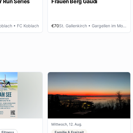
r Run Series
Frauen Berg Gaudi
oblach
• FC Koblach
€70
St. Gallenkirch
• Gargellen im Montafon
Mittwoch, 12. Aug.
Fitness
Familie & Freizeit