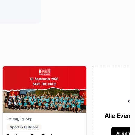

Alle Event
Freitag, 18. Sep.
Sport & Outdoor
Alle anz