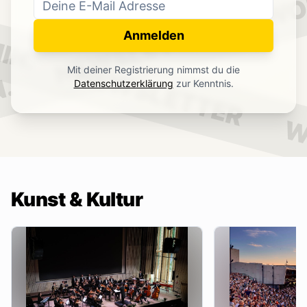
WO
NEWSLETTER
IN.
Anmelden
NEWSLETTER
Mit deiner Registrierung nimmst du die
.
Datenschutzerklärung
zur Kenntnis.
W
Kunst & Kultur