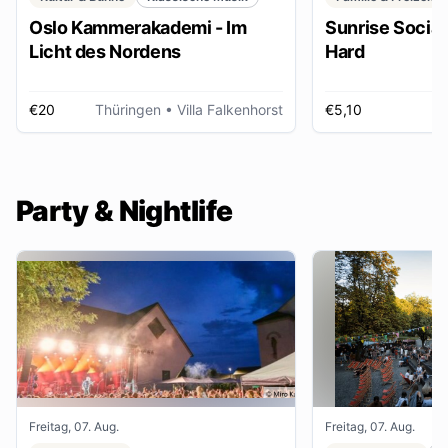
Oslo Kammerakademi - Im
Sunrise Social 
Licht des Nordens
Hard
€20
Thüringen
• Villa Falkenhorst
€5,10
H
Party & Nightlife
Freitag, 07. Aug.
Freitag, 07. Aug.