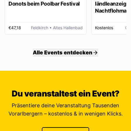
Donots beim Poolbar Festival
ländleanzeiger
Nachtflohmarkt
€47,18
Feldkirch
• Altes Hallenbad
Kostenlos
Gö
Alle Events entdecken
Du veranstaltest ein Event?
Präsentiere deine Veranstaltung Tausenden
Vorarlbergern – kostenlos & in wenigen Klicks.