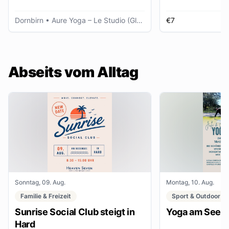
Dornbirn
• Aure Yoga – Le Studio (Glöggele Haus)
€7
K
Abseits vom Alltag
Sonntag, 09. Aug.
Montag, 10. Aug.
Familie & Freizeit
Sport & Outdoor
Sunrise Social Club steigt in
Yoga am See
Hard