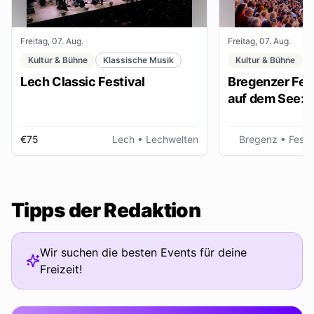
Freitag, 07. Aug.
Freitag, 07. Aug.
Kultur & Bühne
Klassische Musik
Kultur & Bühne
Lech Classic Festival
Bregenzer Fest
auf dem See: "
€75
Lech
• Lechwelten
Bregenz
• Fests
Tipps der Redaktion
Wir suchen die besten Events für deine
Freizeit!