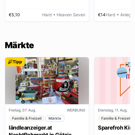
€5,10
Hard
• Heaven Seven
€14
Hard
• Anlegep
Märkte
Tipp
Freitag, 07. Aug.
WERBUNG
Dienstag, 11. Aug.
Familie & Freizeit
Märkte
Familie & Freizeit
ländleanzeiger.at
Sparefroh Kin
Nachtflohmarkt in Götzis