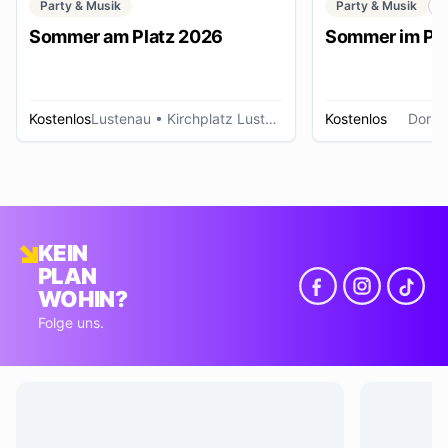
Party & Musik
Party & Musik
F
Sommer am Platz 2026
Sommer im Pa
Kostenlos
Lustenau
• Kirchplatz Lustenau
Kostenlos
Dornb
KEIN
PLAN
WOHIN?
Folge uns.