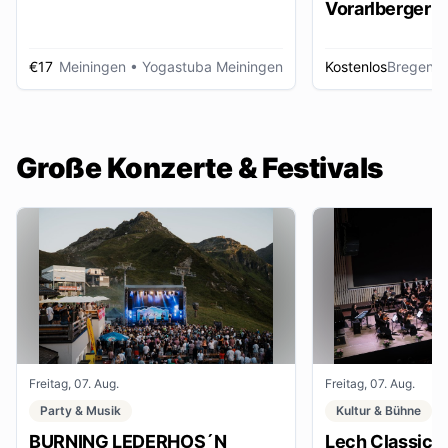
Vorarlberger d
Zeitungsbest
€17
Meiningen
• Yogastuba Meiningen
Kostenlos
Bregenz
•
Große Konzerte & Festivals
Freitag, 07. Aug.
Freitag, 07. Aug.
Party & Musik
Kultur & Bühne
BURNING LEDERHOS´N
Lech Classic F