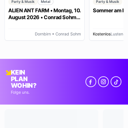
Party & Musik
Metal
Party & Musik
ALIEN ANT FARM • Montag, 10.
Sommer am Pl
August 2026 • Conrad Sohm
Dornbirn
Dornbirn
• Conrad Sohm
Kostenlos
Lustenau
KEIN
PLAN
WOHIN?
Folge uns.