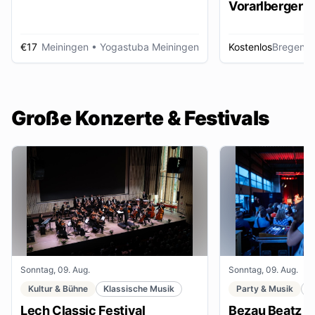
Vorarlberger d
Zeitungsbest
€17
Meiningen
• Yogastuba Meiningen
Kostenlos
Bregenz
•
Große Konzerte & Festivals
Sonntag, 09. Aug.
Sonntag, 09. Aug.
Kultur & Bühne
Klassische Musik
Party & Musik
F
Lech Classic Festival
Bezau Beatz Fe