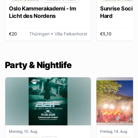
Oslo Kammerakademi - Im
Sunrise Social 
Licht des Nordens
Hard
€20
Thüringen
• Villa Falkenhorst
€5,10
H
Party & Nightlife
Montag, 10. Aug.
Freitag, 14. Aug.