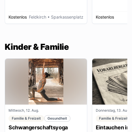
Kostenlos
Feldkirch
• Sparkassenplatz
Kostenlos
D
Kinder & Familie
Mittwoch, 12. Aug.
Donnerstag, 13. Aug.
Familie & Freizeit
Gesundheit
Familie & Freizeit
Schwangerschaftsyoga
Eintauchen in