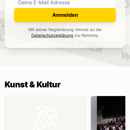
WO
NEWSLETTER
IN.
Anmelden
NEWSLETTER
Mit deiner Registrierung nimmst du die
.
Datenschutzerklärung
zur Kenntnis.
W
Kunst & Kultur