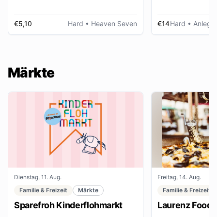
€5,10
Hard
• Heaven Seven
€14
Hard
• Anlegep
Märkte
Dienstag, 11. Aug.
Freitag, 14. Aug.
Familie & Freizeit
Märkte
Familie & Freizeit
Sparefroh Kinderflohmarkt
Laurenz Food F