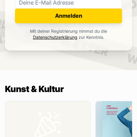
WO
NEWSLETTER
IN.
Anmelden
NEWSLETTER
Mit deiner Registrierung nimmst du die
.
Datenschutzerklärung
zur Kenntnis.
W
Kunst & Kultur