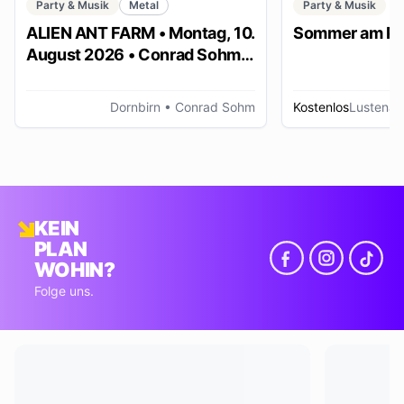
Party & Musik
Metal
Party & Musik
ALIEN ANT FARM • Montag, 10.
Sommer am Pl
August 2026 • Conrad Sohm
Dornbirn
Dornbirn
• Conrad Sohm
Kostenlos
Lustenau
KEIN
PLAN
WOHIN?
Folge uns.