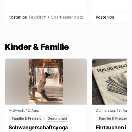
Kostenlos
Feldkirch
• Sparkassenplatz
Kostenlos
D
Kinder & Familie
Mittwoch, 12. Aug.
Donnerstag, 13. Aug.
Familie & Freizeit
Gesundheit
Familie & Freizeit
Schwangerschaftsyoga
Eintauchen in