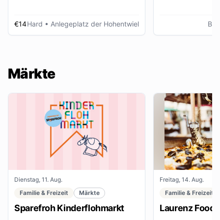
€14
Hard
• Anlegeplatz der Hohentwiel
Bre
Märkte
Dienstag, 11. Aug.
Freitag, 14. Aug.
Familie & Freizeit
Märkte
Familie & Freizeit
Sparefroh Kinderflohmarkt
Laurenz Food F