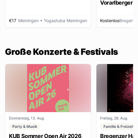
Vorarlberger d
Zeitungsbest
€17
Meiningen
• Yogastuba Meiningen
Kostenlos
Bregenz
•
Große Konzerte & Festivals
Donnerstag, 13. Aug.
Freitag, 28. Aug.
Party & Musik
Familie & Freizeit
KUB Sommer Open Air 2026
Bregenzer Haf