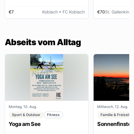
€7
Koblach
• FC Koblach
€70
St. Gallenkirch
Abseits vom Alltag
Montag, 10. Aug.
Mittwoch, 12. Aug.
Sport & Outdoor
Fitness
Familie & Freizeit
Yoga am See
Sonnenfinster