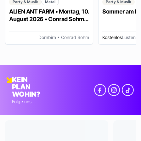
Party & Musik
Metal
Party & Musik
ALIEN ANT FARM • Montag, 10.
Sommer am Pl
August 2026 • Conrad Sohm
Dornbirn
Dornbirn
• Conrad Sohm
Kostenlos
Lustenau
KEIN
PLAN
WOHIN?
Folge uns.