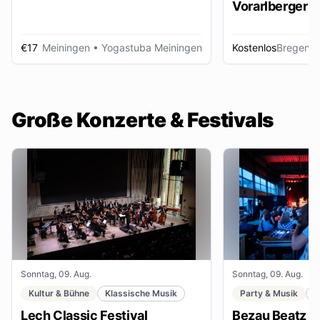
Vorarlberger d
Zeitungsbest
€17
Meiningen
• Yogastuba Meiningen
Kostenlos
Bregenz
•
Große Konzerte & Festivals
Sonntag, 09. Aug.
Sonntag, 09. Aug.
Kultur & Bühne
Klassische Musik
Party & Musik
F
Lech Classic Festival
Bezau Beatz Fe