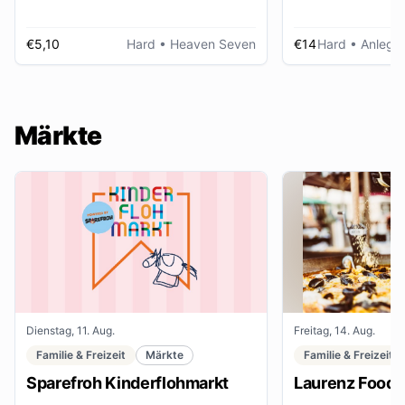
€5,10
Hard
• Heaven Seven
€14
Hard
• Anlegep
Märkte
Dienstag, 11. Aug.
Freitag, 14. Aug.
Familie & Freizeit
Märkte
Familie & Freizeit
Sparefroh Kinderflohmarkt
Laurenz Food F