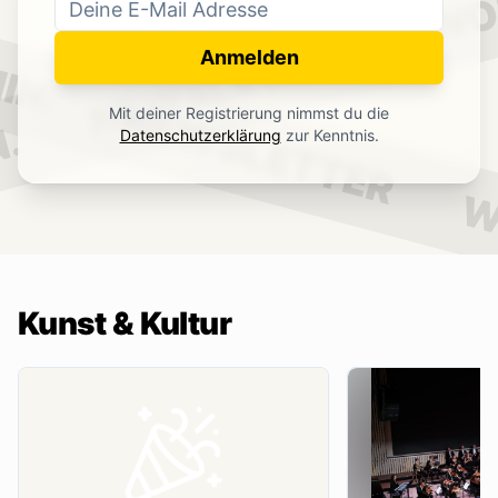
WO
NEWSLETTER
IN.
Anmelden
NEWSLETTER
Mit deiner Registrierung nimmst du die
.
Datenschutzerklärung
zur Kenntnis.
W
Kunst & Kultur