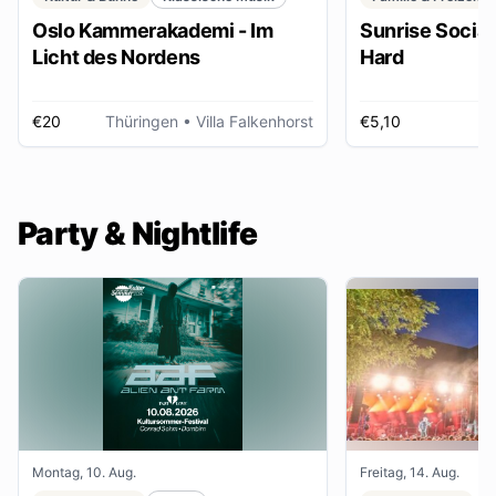
Oslo Kammerakademi - Im
Sunrise Social 
Licht des Nordens
Hard
€20
Thüringen
• Villa Falkenhorst
€5,10
H
Party & Nightlife
Montag, 10. Aug.
Freitag, 14. Aug.