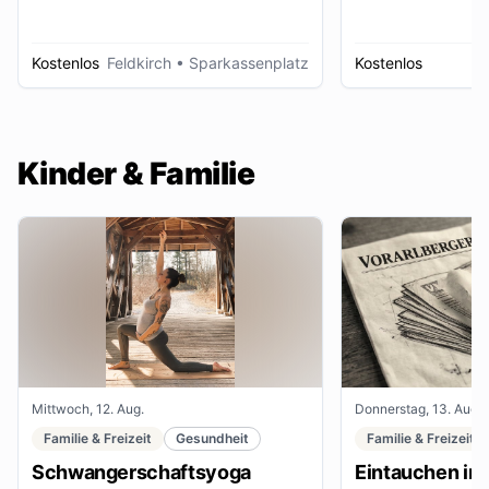
Kostenlos
Feldkirch
• Sparkassenplatz
Kostenlos
D
Kinder & Familie
Mittwoch, 12. Aug.
Donnerstag, 13. Aug.
Familie & Freizeit
Gesundheit
Familie & Freizeit
Schwangerschaftsyoga
Eintauchen in