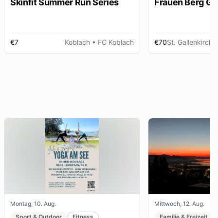
Skinfit Summer Run Series
Frauen Berg Ga
€7
Koblach
• FC Koblach
€70
St. Gallenkirch
• 
Montag, 10. Aug.
Mittwoch, 12. Aug.
Sport & Outdoor
Fitness
Familie & Freizeit