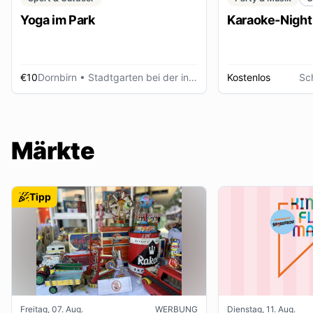
Yoga im Park
Karaoke-Night
€10
Dornbirn
• Stadtgarten bei der inatura
Kostenlos
Sc
Märkte
Tipp
Freitag, 07. Aug.
WERBUNG
Dienstag, 11. Aug.