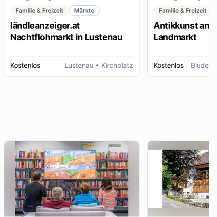
Familie & Freizeit
Märkte
Familie & Freizeit
ländleanzeiger.at
Antikkunst am 
Nachtflohmarkt in Lustenau
Landmarkt
Kostenlos
Lustenau
• Kirchplatz
Kostenlos
Bludenz