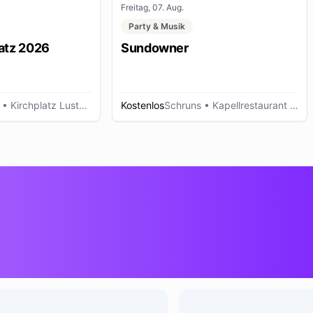
Freitag, 07. Aug.
Party & Musik
atz 2026
Sundowner
• Kirchplatz Lustenau
Kostenlos
Schruns
• Kapellrestaurant - Hochjoch