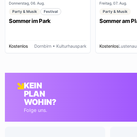
Donnerstag, 06. Aug.
Freitag, 07. Aug.
Party & Musik
Festival
Party & Musik
Sommer im Park
Sommer am Pl
Kostenlos
Dornbirn
• Kulturhauspark
Kostenlos
Lustenau
KEIN
PLAN
WOHIN?
Folge uns.