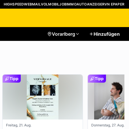
HIGHSPEED
WEBMAIL
VOLMOBIL
JOB
IMMO
AUTO
ANZEIGER
VN EPAPER
Vorarlberg
Hinzufügen
Tipp
Tipp
Freitag, 21. Aug.
Donnerstag, 27. Aug.