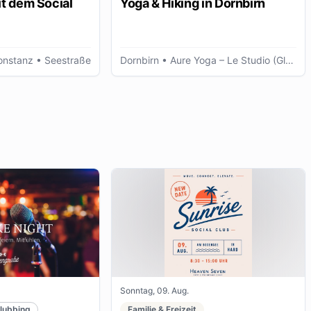
t dem Social
Yoga & Hiking in Dornbirn
onstanz
• Seestraße
Dornbirn
• Aure Yoga – Le Studio (Glöggele Haus)
Sonntag, 09. Aug.
lubbing
Familie & Freizeit