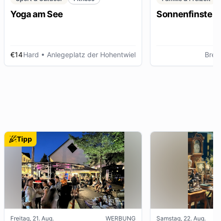
Yoga am See
Sonnenfinstern
€14
Hard
• Anlegeplatz der Hohentwiel
Breg
Tipp
Freitag, 21. Aug.
WERBUNG
Samstag, 22. Aug.