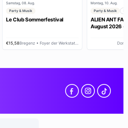
Samstag, 08. Aug.
Montag, 10. Aug.
Party & Musik
Party & Musik
Me
Le Club Sommerfestival
ALIEN ANT FARM
August 2026 •
Dornbirn
€15,58
Bregenz
• Foyer der Werkstattbühne, Bregenz (AT)
Dornb