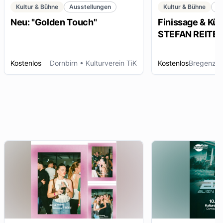
Kultur & Bühne
Ausstellungen
Kultur & Bühne
K
Neu: "Golden Touch"
Finissage & Kün
STEFAN REITERE
Kostenlos
Dornbirn
• Kulturverein TiK
Kostenlos
Bregenz
• 