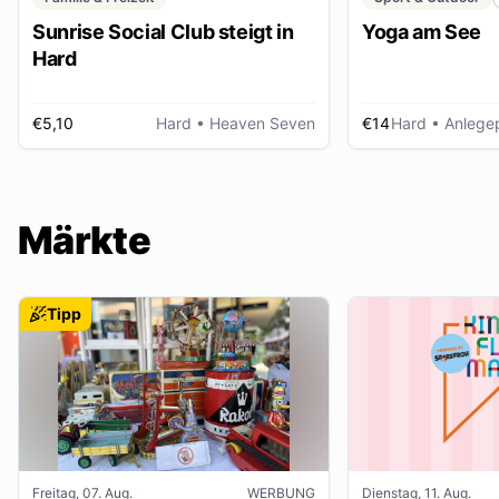
Sunrise Social Club steigt in
Yoga am See
Hard
€5,10
Hard
• Heaven Seven
€14
Hard
• Anlegep
Märkte
Tipp
Freitag, 07. Aug.
WERBUNG
Dienstag, 11. Aug.