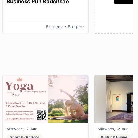
Business Run Bodensee
Bregenz
• Bregenz
Mittwoch, 12. Aug.
Mittwoch, 12. Aug.
Sport & Outdoor
Kultur & Bühne
K