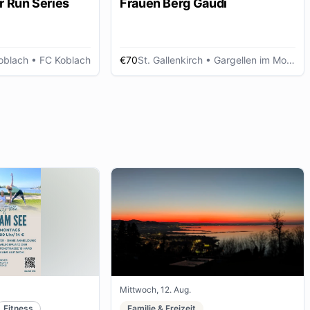
r Run Series
Frauen Berg Gaudi
oblach
• FC Koblach
€70
St. Gallenkirch
• Gargellen im Montafon
Mittwoch, 12. Aug.
Fitness
Familie & Freizeit