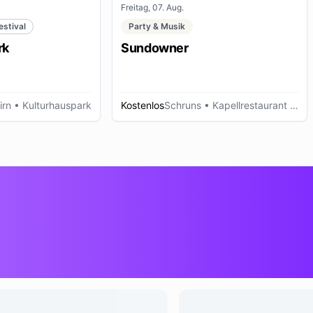
Freitag, 07. Aug.
estival
Party & Musik
rk
Sundowner
irn
• Kulturhauspark
Kostenlos
Schruns
• Kapellrestaurant - Hochjoch