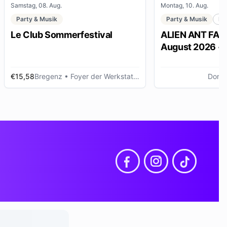
Samstag, 08. Aug.
Montag, 10. Aug.
Party & Musik
Party & Musik
Me
Le Club Sommerfestival
ALIEN ANT FARM
August 2026 •
Dornbirn
€15,58
Bregenz
• Foyer der Werkstattbühne, Bregenz (AT)
Dornb