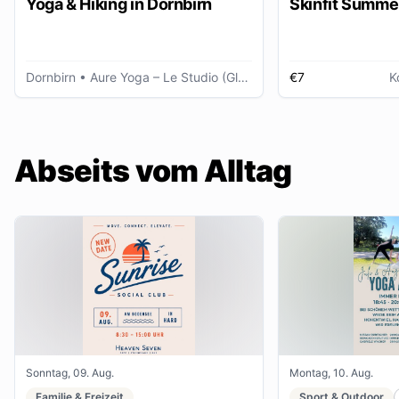
Yoga & Hiking in Dornbirn
Skinfit Summe
Dornbirn
• Aure Yoga – Le Studio (Glöggele Haus)
€7
K
Abseits vom Alltag
Sonntag, 09. Aug.
Montag, 10. Aug.
Familie & Freizeit
Sport & Outdoor