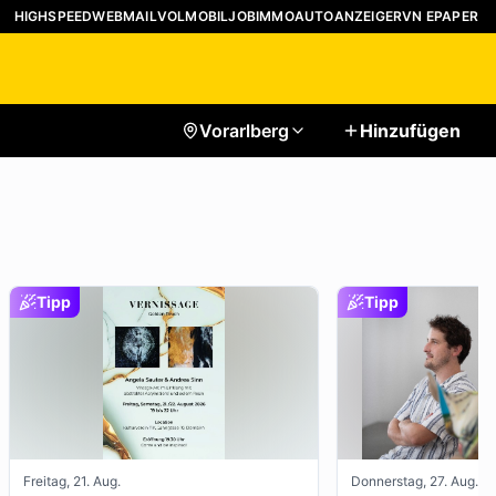
HIGHSPEED
WEBMAIL
VOLMOBIL
JOB
IMMO
AUTO
ANZEIGER
VN EPAPER
Vorarlberg
Hinzufügen
Tipp
Tipp
Freitag, 21. Aug.
Donnerstag, 27. Aug.