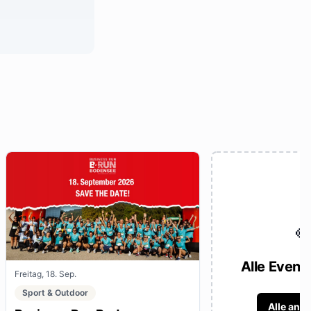

Alle Event
Freitag, 18. Sep.
Sport & Outdoor
Alle anz