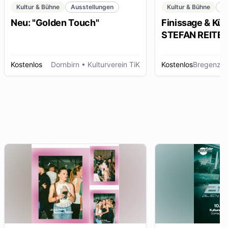
Kultur & Bühne
Ausstellungen
Kultur & Bühne
K
Neu: "Golden Touch"
Finissage & Kün
STEFAN REITERE
Kostenlos
Dornbirn
• Kulturverein TiK
Kostenlos
Bregenz
• 