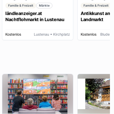
Familie & Freizeit
Märkte
Familie & Freizeit
ländleanzeiger.at
Antikkunst am 
Nachtflohmarkt in Lustenau
Landmarkt
Kostenlos
Lustenau
• Kirchplatz
Kostenlos
Bludenz