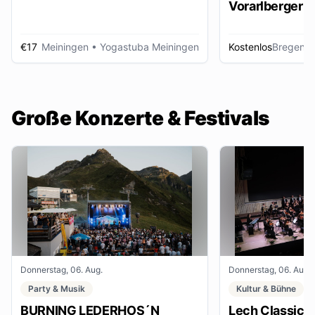
Vorarlberger d
Zeitungsbest
€17
Meiningen
• Yogastuba Meiningen
Kostenlos
Bregenz
•
Große Konzerte & Festivals
Donnerstag, 06. Aug.
Donnerstag, 06. Aug.
Party & Musik
Kultur & Bühne
BURNING LEDERHOS´N
Lech Classic F