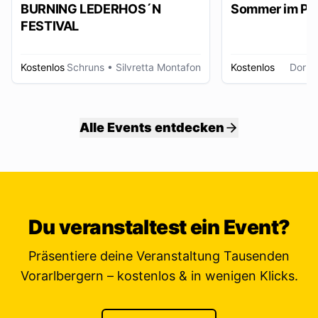
BURNING LEDERHOS´N
Sommer im Pa
FESTIVAL
Kostenlos
Schruns
• Silvretta Montafon
Kostenlos
Dornb
Alle Events entdecken
Du veranstaltest ein Event?
Präsentiere deine Veranstaltung Tausenden
Vorarlbergern – kostenlos & in wenigen Klicks.