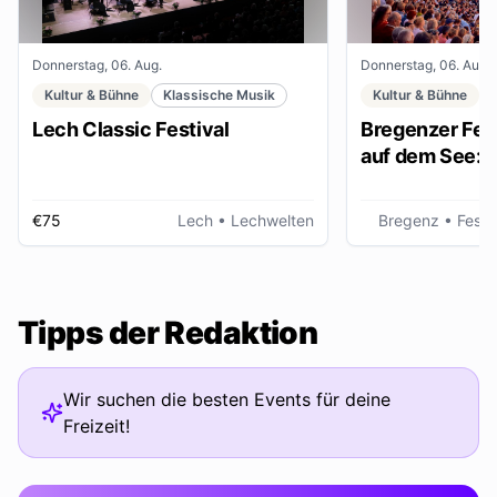
Donnerstag, 06. Aug.
Donnerstag, 06. Aug.
Kultur & Bühne
Klassische Musik
Kultur & Bühne
Lech Classic Festival
Bregenzer Fest
auf dem See: "
€75
Lech
• Lechwelten
Bregenz
• Fests
Tipps der Redaktion
Wir suchen die besten Events für deine
Freizeit!