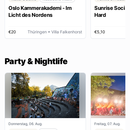
Oslo Kammerakademi - Im
Sunrise Social 
Licht des Nordens
Hard
€20
Thüringen
• Villa Falkenhorst
€5,10
H
Party & Nightlife
Donnerstag, 06. Aug.
Freitag, 07. Aug.