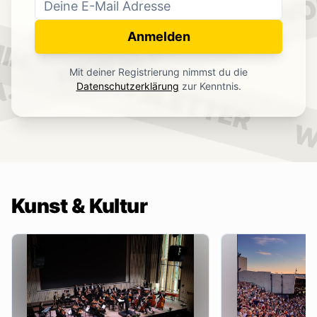
WO
NEWSLETTER
IN.
Anmelden
NEWSLETTER
Mit deiner Registrierung nimmst du die
.
Datenschutzerklärung
zur Kenntnis.
W
Kunst & Kultur