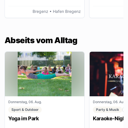
Bregenz
• Hafen Bregenz
K
Abseits vom Alltag
Donnerstag, 06. Aug.
Donnerstag, 06. Aug.
Sport & Outdoor
Party & Musik
C
Yoga im Park
Karaoke-Night