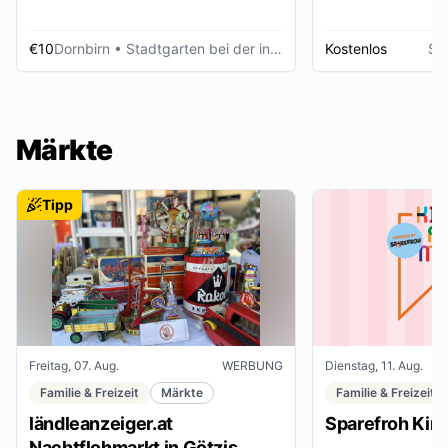
€10
Dornbirn
• Stadtgarten bei der inatura
Kostenlos
Sc
Märkte
Tipp
Freitag, 07. Aug.
WERBUNG
Dienstag, 11. Aug.
Familie & Freizeit
Märkte
Familie & Freizeit
ländleanzeiger.at
Sparefroh Kin
Nachtflohmarkt in Götzis