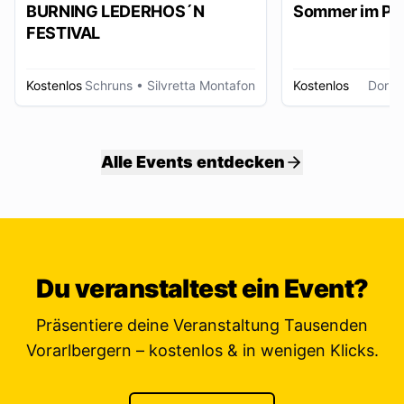
BURNING LEDERHOS´N
Sommer im Pa
FESTIVAL
Kostenlos
Schruns
• Silvretta Montafon
Kostenlos
Dornb
Alle Events entdecken
Du veranstaltest ein Event?
Präsentiere deine Veranstaltung Tausenden
Vorarlbergern – kostenlos & in wenigen Klicks.