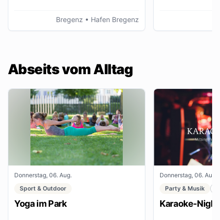
Bregenz
• Hafen Bregenz
K
Abseits vom Alltag
Donnerstag, 06. Aug.
Donnerstag, 06. Aug.
Sport & Outdoor
Party & Musik
C
Yoga im Park
Karaoke-Night