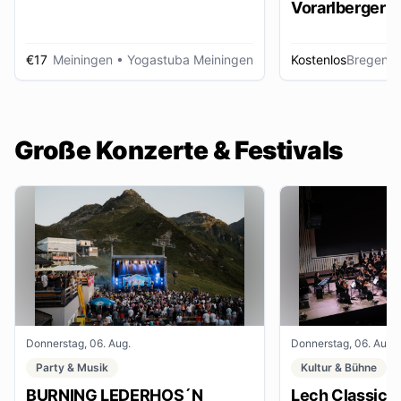
Vorarlberger d
Zeitungsbest
€17
Meiningen
• Yogastuba Meiningen
Kostenlos
Bregenz
•
Große Konzerte & Festivals
Donnerstag, 06. Aug.
Donnerstag, 06. Aug.
Party & Musik
Kultur & Bühne
BURNING LEDERHOS´N
Lech Classic F