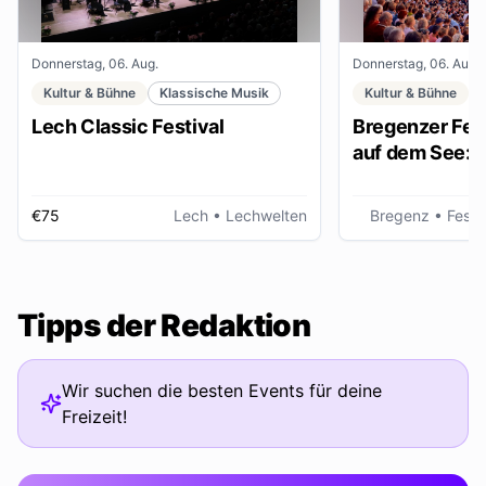
Donnerstag, 06. Aug.
Donnerstag, 06. Aug.
Kultur & Bühne
Klassische Musik
Kultur & Bühne
Lech Classic Festival
Bregenzer Fest
auf dem See: "
€75
Lech
• Lechwelten
Bregenz
• Fests
Tipps der Redaktion
Wir suchen die besten Events für deine
Freizeit!