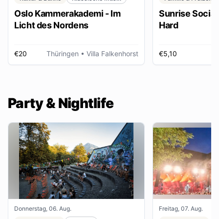
Oslo Kammerakademi - Im
Sunrise Social 
Licht des Nordens
Hard
€20
Thüringen
• Villa Falkenhorst
€5,10
H
Party & Nightlife
Donnerstag, 06. Aug.
Freitag, 07. Aug.