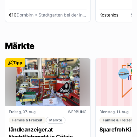
€10
Dornbirn
• Stadtgarten bei der inatura
Kostenlos
Sc
Märkte
Tipp
Freitag, 07. Aug.
WERBUNG
Dienstag, 11. Aug.
Familie & Freizeit
Märkte
Familie & Freizeit
ländleanzeiger.at
Sparefroh Kin
Nachtflohmarkt in Götzis