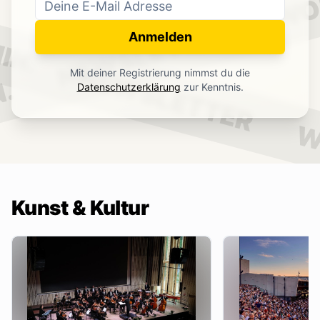
WO
NEWSLETTER
IN.
Anmelden
NEWSLETTER
Mit deiner Registrierung nimmst du die
.
Datenschutzerklärung
zur Kenntnis.
W
Kunst & Kultur