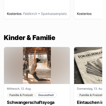
Kostenlos
Feldkirch
• Sparkassenplatz
Kostenlos
D
Kinder & Familie
Mittwoch, 12. Aug.
Donnerstag, 13. Aug.
Familie & Freizeit
Gesundheit
Familie & Freizeit
Schwangerschaftsyoga
Eintauchen in