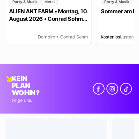
Party & Musik
Metal
Party & Musik
ALIEN ANT FARM • Montag, 10.
Sommer am Pl
August 2026 • Conrad Sohm
Dornbirn
Dornbirn
• Conrad Sohm
Kostenlos
Lustenau
KEIN
PLAN
WOHIN?
Folge uns.