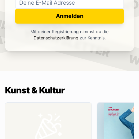
WO
NEWSLETTER
IN.
Anmelden
NEWSLETTER
Mit deiner Registrierung nimmst du die
.
Datenschutzerklärung
zur Kenntnis.
W
Kunst & Kultur