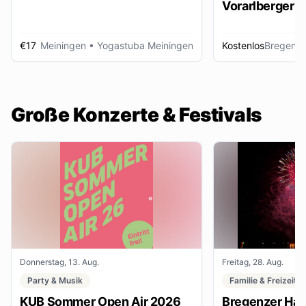
Vorarlberger d
Zeitungsbest
€17
Meiningen
• Yogastuba Meiningen
Kostenlos
Bregenz
•
Große Konzerte & Festivals
Donnerstag, 13. Aug.
Freitag, 28. Aug.
Party & Musik
Familie & Freizeit
KUB Sommer Open Air 2026
Bregenzer Haf