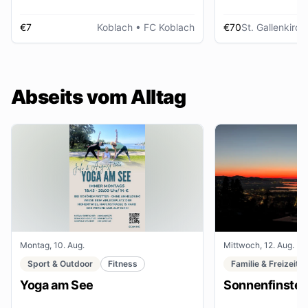
€7
Koblach
• FC Koblach
€70
St. Gallenkirch
Abseits vom Alltag
Montag, 10. Aug.
Mittwoch, 12. Aug.
Sport & Outdoor
Fitness
Familie & Freizeit
Yoga am See
Sonnenfinster