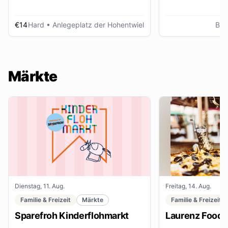
€14
Hard
• Anlegeplatz der Hohentwiel
Bre
Märkte
Dienstag, 11. Aug.
Freitag, 14. Aug.
Familie & Freizeit
Märkte
Familie & Freizeit
Sparefroh Kinderflohmarkt
Laurenz Food F