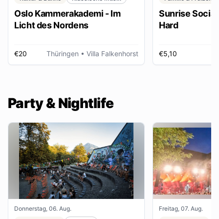
Oslo Kammerakademi - Im
Sunrise Social 
Licht des Nordens
Hard
€20
Thüringen
• Villa Falkenhorst
€5,10
H
Party & Nightlife
Donnerstag, 06. Aug.
Freitag, 07. Aug.