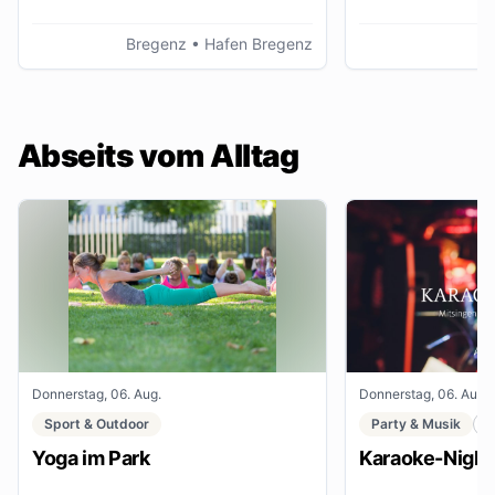
Bregenz
• Hafen Bregenz
K
Abseits vom Alltag
Donnerstag, 06. Aug.
Donnerstag, 06. Aug.
Sport & Outdoor
Party & Musik
C
Yoga im Park
Karaoke-Night