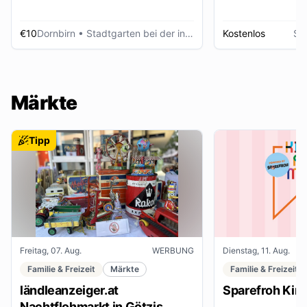
€10
Dornbirn
• Stadtgarten bei der inatura
Kostenlos
Sc
Märkte
Tipp
Freitag, 07. Aug.
WERBUNG
Dienstag, 11. Aug.
Familie & Freizeit
Märkte
Familie & Freizeit
ländleanzeiger.at
Sparefroh Kin
Nachtflohmarkt in Götzis