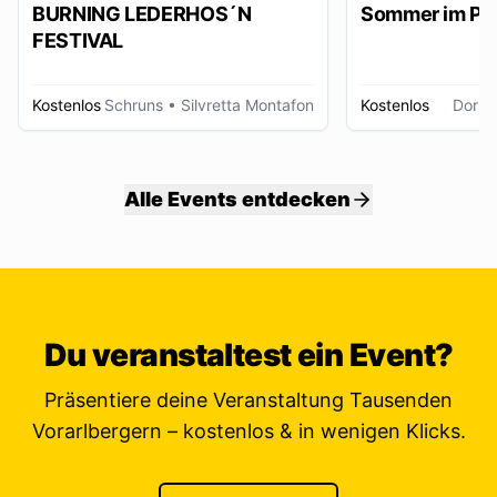
BURNING LEDERHOS´N
Sommer im Pa
FESTIVAL
Kostenlos
Schruns
• Silvretta Montafon
Kostenlos
Dornb
Alle Events entdecken
Du veranstaltest ein Event?
Präsentiere deine Veranstaltung Tausenden
Vorarlbergern – kostenlos & in wenigen Klicks.