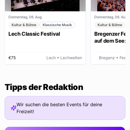
Donnerstag, 06. Aug.
Donnerstag, 06. Aug.
Kultur & Bühne
Klassische Musik
Kultur & Bühne
Lech Classic Festival
Bregenzer Fest
auf dem See: "
€75
Lech
• Lechwelten
Bregenz
• Fests
Tipps der Redaktion
Wir suchen die besten Events für deine
Freizeit!