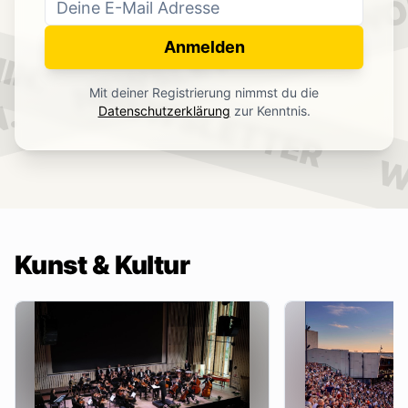
WO
NEWSLETTER
IN.
Anmelden
NEWSLETTER
Mit deiner Registrierung nimmst du die
.
Datenschutzerklärung
zur Kenntnis.
W
Kunst & Kultur