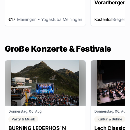
Vorarlberger d
Zeitungsbest
€17
Meiningen
• Yogastuba Meiningen
Kostenlos
Bregenz
•
Große Konzerte & Festivals
Donnerstag, 06. Aug.
Donnerstag, 06. Aug.
Party & Musik
Kultur & Bühne
BURNING LEDERHOS´N
Lech Classic F