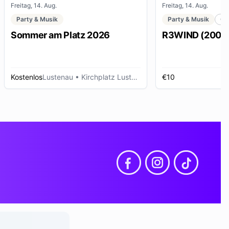
Freitag, 14. Aug.
Freitag, 14. Aug.
Party & Musik
Party & Musik
Cl
Sommer am Platz 2026
R3WIND (2000s 
Kostenlos
Lustenau
• Kirchplatz Lustenau
€10
D