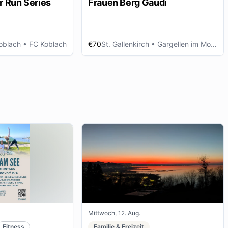
r Run Series
Frauen Berg Gaudi
oblach
• FC Koblach
€70
St. Gallenkirch
• Gargellen im Montafon
Mittwoch, 12. Aug.
Fitness
Familie & Freizeit