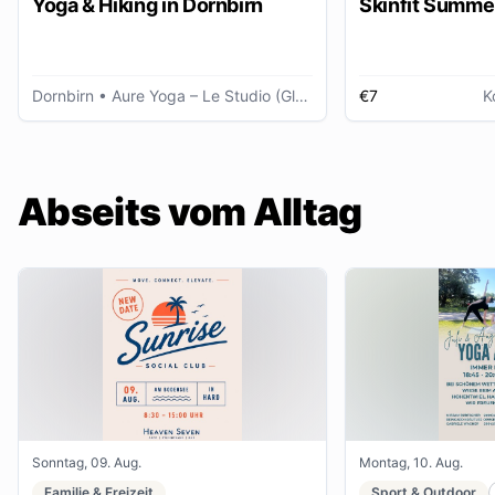
Yoga & Hiking in Dornbirn
Skinfit Summe
Dornbirn
• Aure Yoga – Le Studio (Glöggele Haus)
€7
K
Abseits vom Alltag
Sonntag, 09. Aug.
Montag, 10. Aug.
Familie & Freizeit
Sport & Outdoor