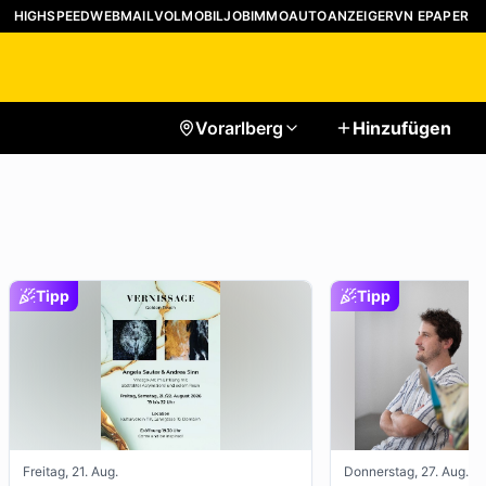
HIGHSPEED
WEBMAIL
VOLMOBIL
JOB
IMMO
AUTO
ANZEIGER
VN EPAPER
Vorarlberg
Hinzufügen
Tipp
Tipp
Freitag, 21. Aug.
Donnerstag, 27. Aug.