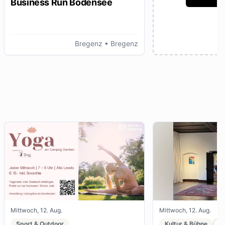
Business Run Bodensee
Bregenz
• Bregenz
Mittwoch, 12. Aug.
Mittwoch, 12. Aug.
Sport & Outdoor
Kultur & Bühne
K