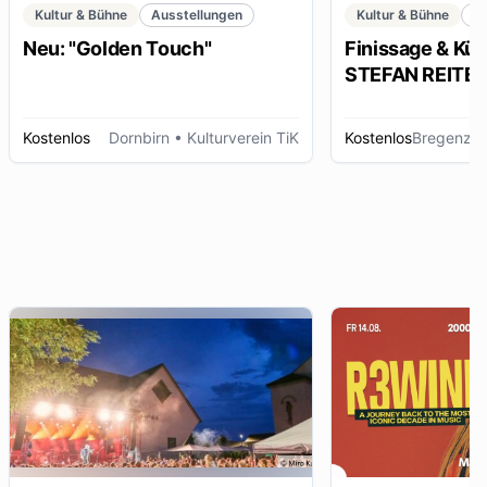
Kultur & Bühne
Ausstellungen
Kultur & Bühne
K
Neu: "Golden Touch"
Finissage & Kün
STEFAN REITERE
Kostenlos
Dornbirn
• Kulturverein TiK
Kostenlos
Bregenz
• 