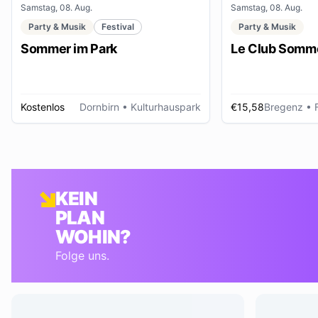
Samstag, 08. Aug.
Samstag, 08. Aug.
Party & Musik
Festival
Party & Musik
Sommer im Park
Le Club Somme
Kostenlos
Dornbirn
• Kulturhauspark
€15,58
Bregenz
• Foye
KEIN
PLAN
WOHIN?
Folge uns.