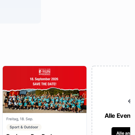

Alle Event
Freitag, 18. Sep.
Sport & Outdoor
Alle anz