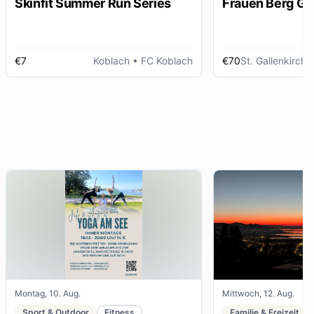
Skinfit Summer Run Series
Frauen Berg Ga
€7
Koblach
• FC Koblach
€70
St. Gallenkirch
• 
Montag, 10. Aug.
Mittwoch, 12. Aug.
Sport & Outdoor
Fitness
Familie & Freizeit