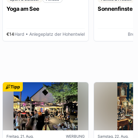
Yoga am See
Sonnenfinstern
€14
Hard
• Anlegeplatz der Hohentwiel
Breg
Tipp
Freitag, 21. Aug.
WERBUNG
Samstag, 22. Aug.