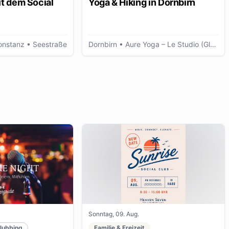
t dem Social
Yoga & Hiking in Dornbirn
onstanz
• Seestraße
Dornbirn
• Aure Yoga – Le Studio (Glöggele Haus)
Sonntag, 09. Aug.
lubbing
Familie & Freizeit