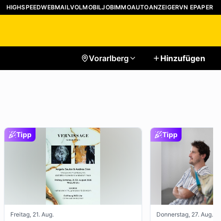
HIGHSPEED
WEBMAIL
VOLMOBIL
JOB
IMMO
AUTO
ANZEIGER
VN EPAPER
Vorarlberg
Hinzufügen
Tipp
Tipp
Freitag, 21. Aug.
Donnerstag, 27. Aug.