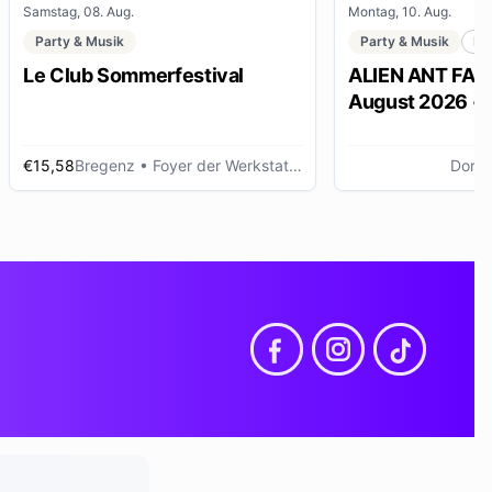
Samstag, 08. Aug.
Montag, 10. Aug.
Party & Musik
Party & Musik
Me
Le Club Sommerfestival
ALIEN ANT FARM
August 2026 •
Dornbirn
€15,58
Bregenz
• Foyer der Werkstattbühne, Bregenz (AT)
Dornb