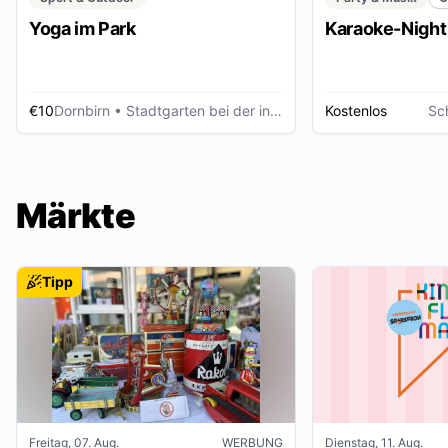
Yoga im Park
Karaoke-Night
€10
Dornbirn
• Stadtgarten bei der inatura
Kostenlos
Sc
Märkte
Tipp
Freitag, 07. Aug.
WERBUNG
Dienstag, 11. Aug.