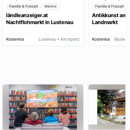
Familie & Freizeit
Märkte
Familie & Freizeit
ländleanzeiger.at
Antikkunst am 
Nachtflohmarkt in Lustenau
Landmarkt
Kostenlos
Lustenau
• Kirchplatz
Kostenlos
Bludenz