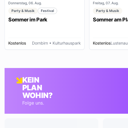
Donnerstag, 06. Aug.
Freitag, 07. Aug.
Party & Musik
Festival
Party & Musik
Sommer im Park
Sommer am Pl
Kostenlos
Dornbirn
• Kulturhauspark
Kostenlos
Lustenau
KEIN
PLAN
WOHIN?
Folge uns.