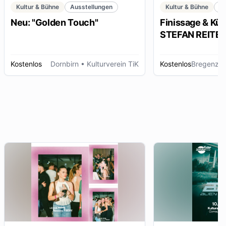
Kultur & Bühne
Ausstellungen
Kultur & Bühne
K
Neu: "Golden Touch"
Finissage & Kün
STEFAN REITERE
Kostenlos
Dornbirn
• Kulturverein TiK
Kostenlos
Bregenz
• 