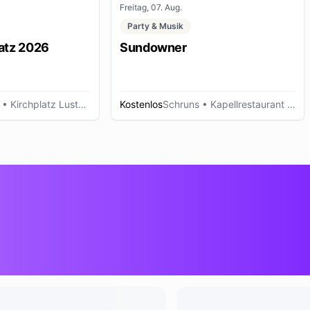
Freitag, 07. Aug.
Party & Musik
atz 2026
Sundowner
• Kirchplatz Lustenau
Kostenlos
Schruns
• Kapellrestaurant - Hochjoch