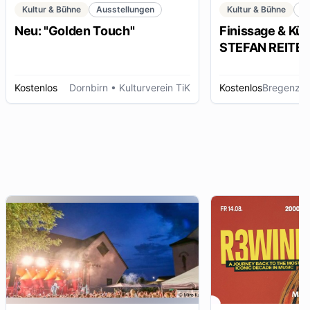
Kultur & Bühne
Ausstellungen
Kultur & Bühne
K
Neu: "Golden Touch"
Finissage & Kün
STEFAN REITERE
Kostenlos
Dornbirn
• Kulturverein TiK
Kostenlos
Bregenz
• 