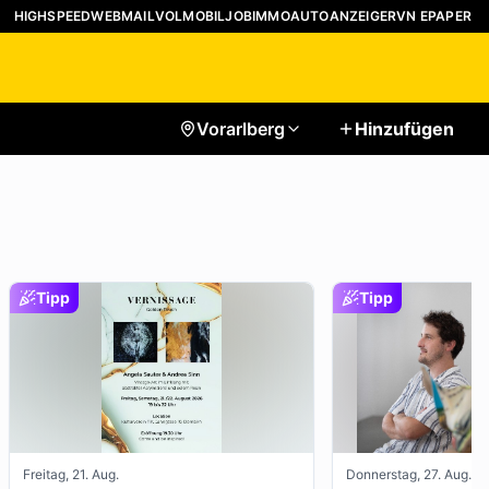
HIGHSPEED
WEBMAIL
VOLMOBIL
JOB
IMMO
AUTO
ANZEIGER
VN EPAPER
Vorarlberg
Hinzufügen
Tipp
Tipp
Freitag, 21. Aug.
Donnerstag, 27. Aug.