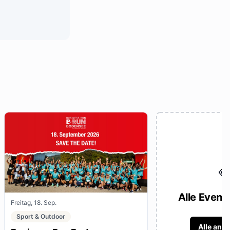

Alle Event
Freitag, 18. Sep.
Sport & Outdoor
Alle anz