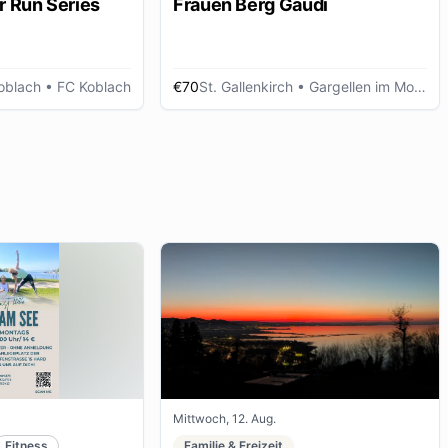
r Run Series
Frauen Berg Gaudi
oblach
• FC Koblach
€70
St. Gallenkirch
• Gargellen im Montafon
Mittwoch, 12. Aug.
Fitness
Familie & Freizeit