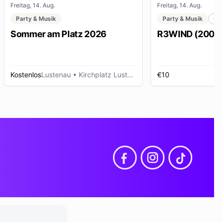
Freitag, 14. Aug.
Freitag, 14. Aug.
Party & Musik
Party & Musik
Cl
Sommer am Platz 2026
R3WIND (2000s 
Kostenlos
Lustenau
• Kirchplatz Lustenau
€10
D