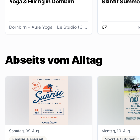
Yoga & Hiking in Dornbirn
Skinfit Summe
Dornbirn
• Aure Yoga – Le Studio (Glöggele Haus)
€7
K
Abseits vom Alltag
Sonntag, 09. Aug.
Montag, 10. Aug.
Familie & Freizeit
Sport & Outdoor