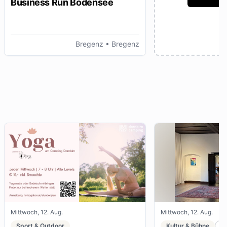
Business Run Bodensee
Bregenz
• Bregenz
Mittwoch, 12. Aug.
Mittwoch, 12. Aug.
Sport & Outdoor
Kultur & Bühne
K