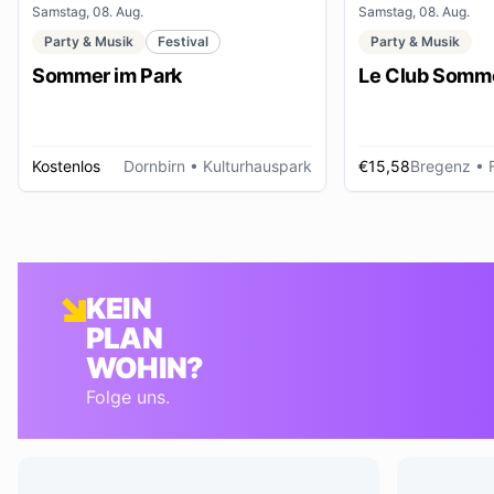
Samstag, 08. Aug.
Samstag, 08. Aug.
Party & Musik
Festival
Party & Musik
Sommer im Park
Le Club Somme
Kostenlos
Dornbirn
• Kulturhauspark
€15,58
Bregenz
• Foye
KEIN
PLAN
WOHIN?
Folge uns.