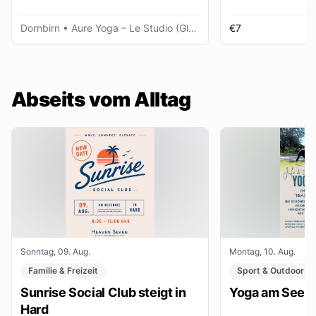
Dornbirn
• Aure Yoga – Le Studio (Glöggele Haus)
€7
K
Abseits vom Alltag
Sonntag, 09. Aug.
Montag, 10. Aug.
Familie & Freizeit
Sport & Outdoor
Sunrise Social Club steigt in
Yoga am See
Hard