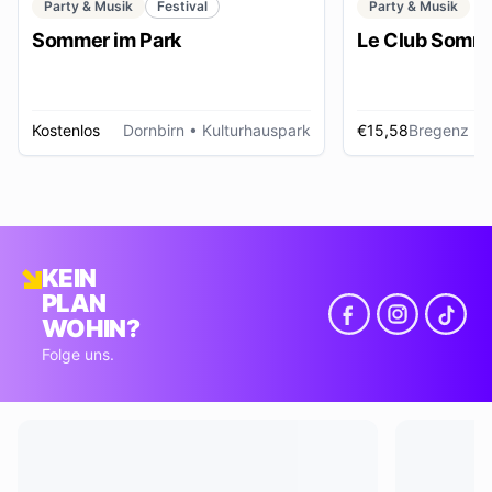
Party & Musik
Festival
Party & Musik
Sommer im Park
Le Club Somme
Kostenlos
Dornbirn
• Kulturhauspark
€15,58
Bregenz
• Foye
KEIN
PLAN
WOHIN?
Folge uns.