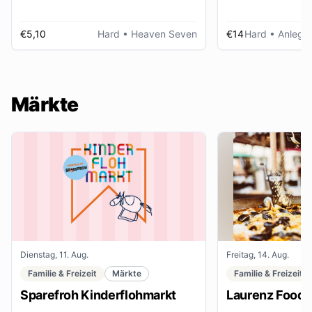
€5,10
Hard
• Heaven Seven
€14
Hard
• Anlegep
Märkte
Dienstag, 11. Aug.
Freitag, 14. Aug.
Familie & Freizeit
Märkte
Familie & Freizeit
Sparefroh Kinderflohmarkt
Laurenz Food F