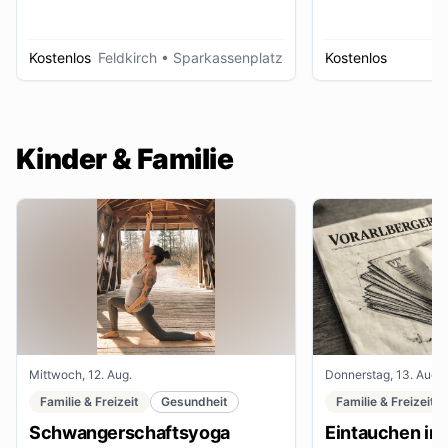
Kostenlos
Feldkirch
• Sparkassenplatz
Kostenlos
D
Kinder & Familie
Mittwoch, 12. Aug.
Donnerstag, 13. Aug.
Familie & Freizeit
Gesundheit
Familie & Freizeit
Schwangerschaftsyoga
Eintauchen in