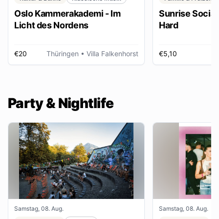
Oslo Kammerakademi - Im
Sunrise Social 
Licht des Nordens
Hard
€20
Thüringen
• Villa Falkenhorst
€5,10
H
Party & Nightlife
Samstag, 08. Aug.
Samstag, 08. Aug.