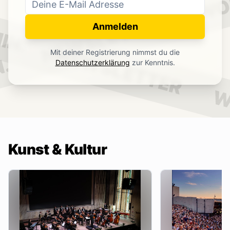
WO
NEWSLETTER
IN.
Anmelden
NEWSLETTER
Mit deiner Registrierung nimmst du die
.
Datenschutzerklärung
zur Kenntnis.
W
Kunst & Kultur