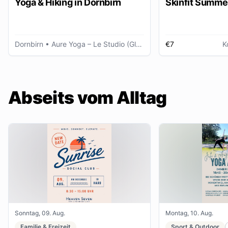
Yoga & Hiking in Dornbirn
Skinfit Summe
Dornbirn
• Aure Yoga – Le Studio (Glöggele Haus)
€7
K
Abseits vom Alltag
Sonntag, 09. Aug.
Montag, 10. Aug.
Familie & Freizeit
Sport & Outdoor