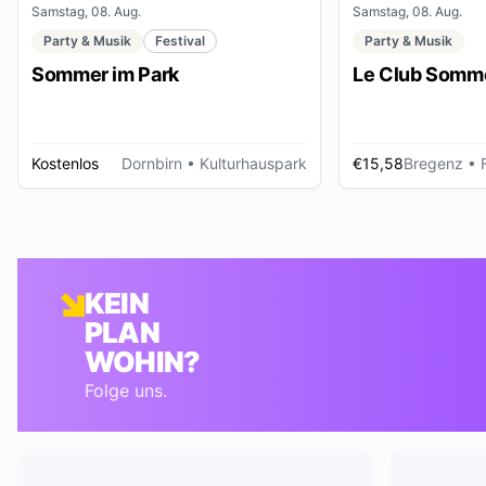
Samstag, 08. Aug.
Samstag, 08. Aug.
Party & Musik
Festival
Party & Musik
Sommer im Park
Le Club Somme
Kostenlos
Dornbirn
• Kulturhauspark
€15,58
Bregenz
• Foye
KEIN
PLAN
WOHIN?
Folge uns.