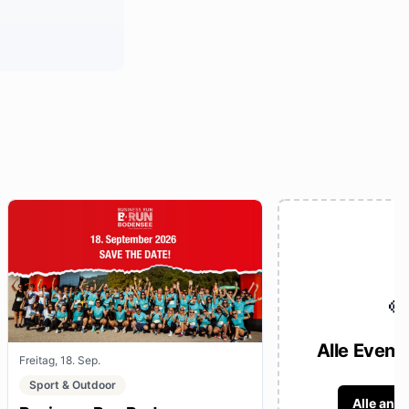

Alle Event
Freitag, 18. Sep.
Sport & Outdoor
Alle anz