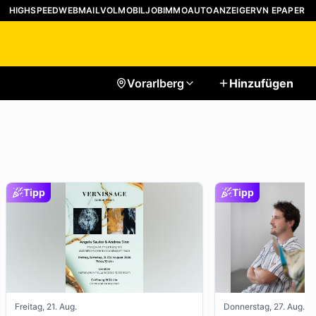
HIGHSPEED
WEBMAIL
VOLMOBIL
JOB
IMMO
AUTO
ANZEIGER
VN EPAPER
Vorarlberg
Hinzufügen
Tipp
Tipp
Freitag, 21. Aug.
Donnerstag, 27. Aug.