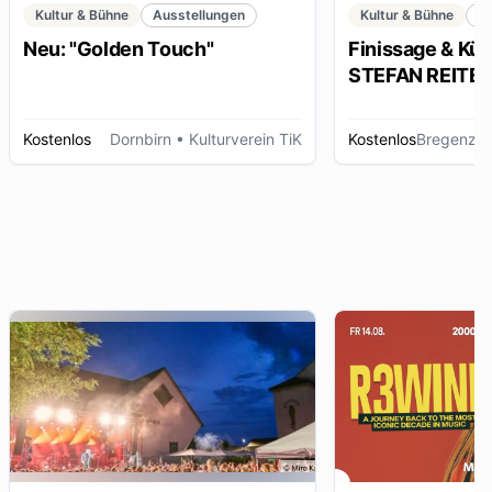
Kultur & Bühne
Ausstellungen
Kultur & Bühne
K
Neu: "Golden Touch"
Finissage & Kün
STEFAN REITERE
Kostenlos
Dornbirn
• Kulturverein TiK
Kostenlos
Bregenz
• 