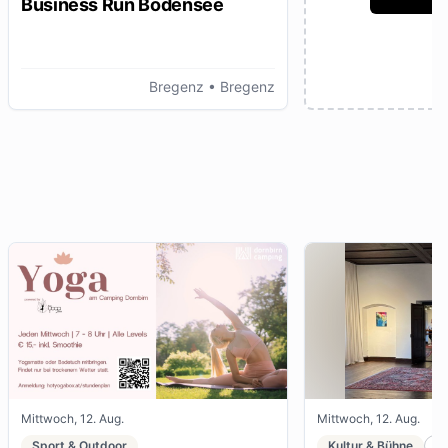
Business Run Bodensee
Bregenz
• Bregenz
Mittwoch, 12. Aug.
Mittwoch, 12. Aug.
Sport & Outdoor
Kultur & Bühne
K