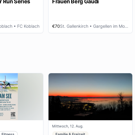
r Run Series
Frauen Berg Gaudi
oblach
• FC Koblach
€70
St. Gallenkirch
• Gargellen im Montafon
Mittwoch, 12. Aug.
Fitness
Familie & Freizeit