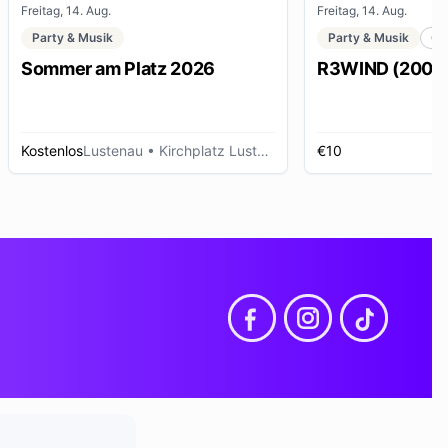
Freitag, 14. Aug.
Freitag, 14. Aug.
Party & Musik
Party & Musik
Cl
Sommer am Platz 2026
R3WIND (2000s 
Kostenlos
Lustenau
• Kirchplatz Lustenau
€10
D