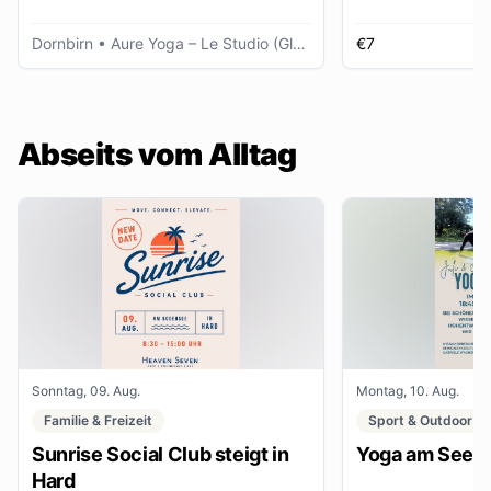
Dornbirn
• Aure Yoga – Le Studio (Glöggele Haus)
€7
K
Abseits vom Alltag
Sonntag, 09. Aug.
Montag, 10. Aug.
Familie & Freizeit
Sport & Outdoor
Sunrise Social Club steigt in
Yoga am See
Hard