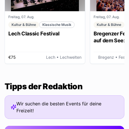
Freitag, 07. Aug.
Freitag, 07. Aug.
Kultur & Bühne
Klassische Musik
Kultur & Bühne
Lech Classic Festival
Bregenzer Fest
auf dem See: "
€75
Lech
• Lechwelten
Bregenz
• Fests
Tipps der Redaktion
Wir suchen die besten Events für deine
Freizeit!