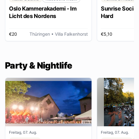
Oslo Kammerakademi - Im
Sunrise Social 
Licht des Nordens
Hard
€20
Thüringen
• Villa Falkenhorst
€5,10
H
Party & Nightlife
Freitag, 07. Aug.
Freitag, 07. Aug.