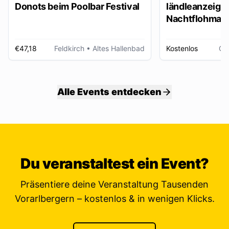
Donots beim Poolbar Festival
ländleanzeiger
Nachtflohmarkt
€47,18
Feldkirch
• Altes Hallenbad
Kostenlos
Gö
Alle Events entdecken
Du veranstaltest ein Event?
Präsentiere deine Veranstaltung Tausenden
Vorarlbergern – kostenlos & in wenigen Klicks.