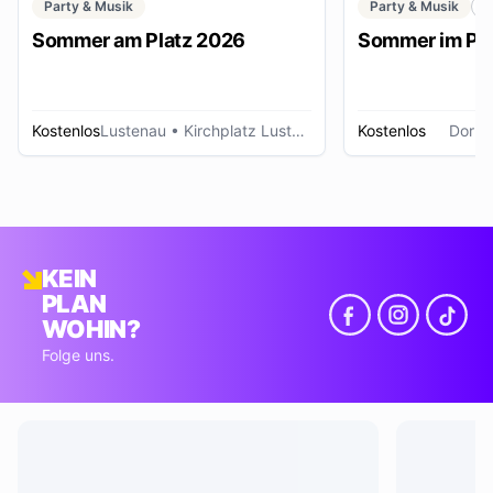
Party & Musik
Party & Musik
F
Sommer am Platz 2026
Sommer im Pa
Kostenlos
Lustenau
• Kirchplatz Lustenau
Kostenlos
Dornb
KEIN
PLAN
WOHIN?
Folge uns.