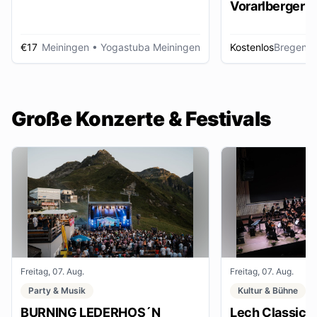
Vorarlberger d
Zeitungsbest
€17
Meiningen
• Yogastuba Meiningen
Kostenlos
Bregenz
•
Große Konzerte & Festivals
Freitag, 07. Aug.
Freitag, 07. Aug.
Party & Musik
Kultur & Bühne
BURNING LEDERHOS´N
Lech Classic F