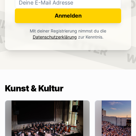
WO
NEWSLETTER
IN.
Anmelden
NEWSLETTER
Mit deiner Registrierung nimmst du die
.
Datenschutzerklärung
zur Kenntnis.
W
Kunst & Kultur