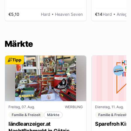
€5,10
Hard
• Heaven Seven
€14
Hard
• Anlegep
Märkte
Tipp
Freitag, 07. Aug.
WERBUNG
Dienstag, 11. Aug.
Familie & Freizeit
Märkte
Familie & Freizeit
ländleanzeiger.at
Sparefroh Kin
Nachtflohmarkt in Götzis