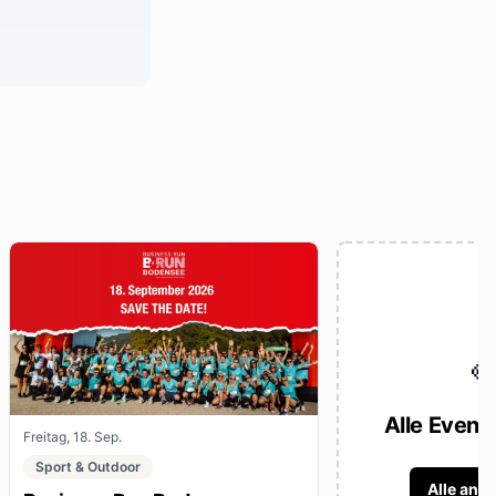

Alle Event
Freitag, 18. Sep.
Sport & Outdoor
Alle anz