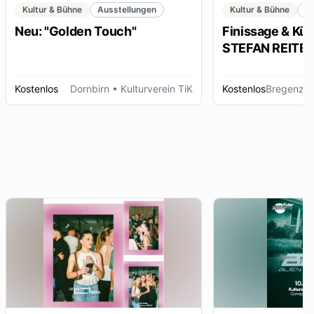
Kultur & Bühne
Ausstellungen
Kultur & Bühne
K
Neu: "Golden Touch"
Finissage & Kün
STEFAN REITERE
Kostenlos
Dornbirn
• Kulturverein TiK
Kostenlos
Bregenz
• 