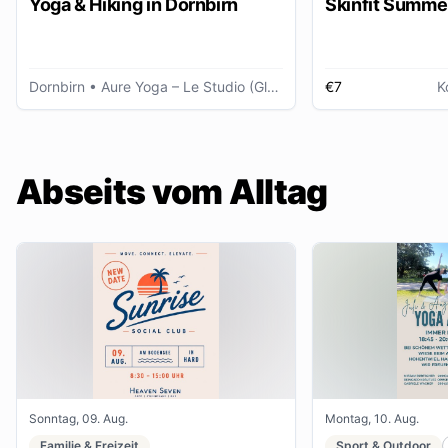
Yoga & Hiking in Dornbirn
Skinfit Summe
Dornbirn
• Aure Yoga – Le Studio (Glöggele Haus)
€7
K
Abseits vom Alltag
Sonntag, 09. Aug.
Montag, 10. Aug.
Familie & Freizeit
Sport & Outdoor