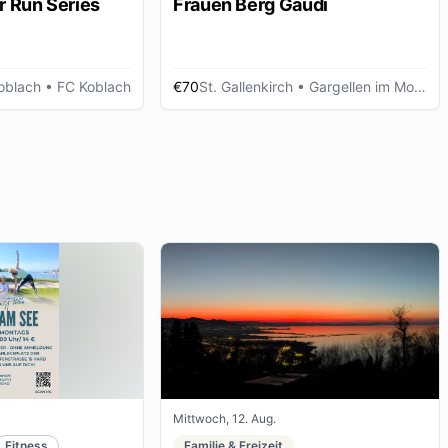
r Run Series
Frauen Berg Gaudi
oblach
• FC Koblach
€70
St. Gallenkirch
• Gargellen im Montafon
Mittwoch, 12. Aug.
Fitness
Familie & Freizeit