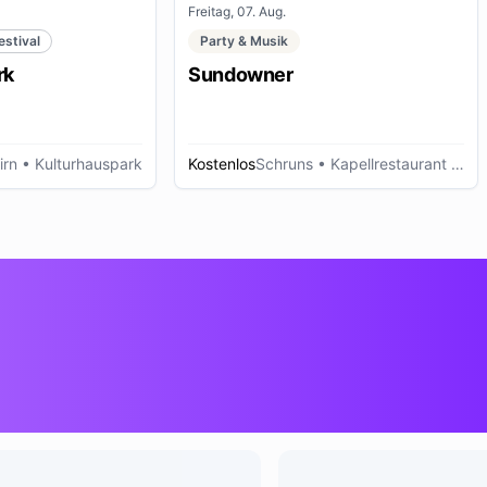
Freitag, 07. Aug.
estival
Party & Musik
rk
Sundowner
irn
• Kulturhauspark
Kostenlos
Schruns
• Kapellrestaurant - Hochjoch