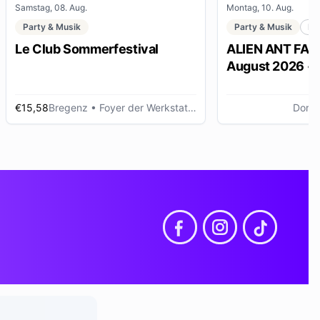
Samstag, 08. Aug.
Montag, 10. Aug.
Party & Musik
Party & Musik
Me
Le Club Sommerfestival
ALIEN ANT FARM
August 2026 •
Dornbirn
€15,58
Bregenz
• Foyer der Werkstattbühne, Bregenz (AT)
Dornb