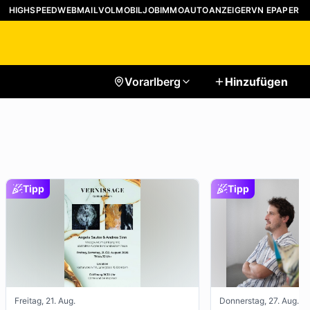
HIGHSPEED
WEBMAIL
VOLMOBIL
JOB
IMMO
AUTO
ANZEIGER
VN EPAPER
Vorarlberg
Hinzufügen
Tipp
Tipp
Freitag, 21. Aug.
Donnerstag, 27. Aug.