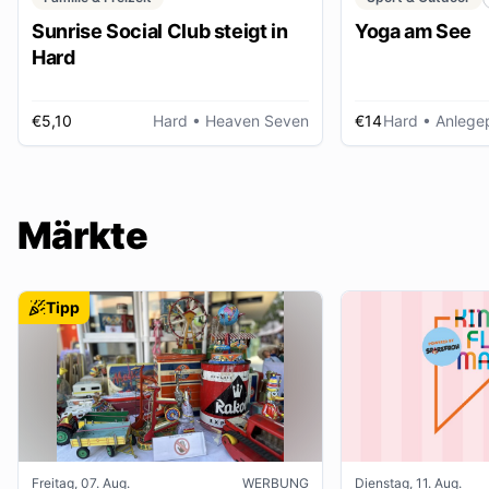
Sunrise Social Club steigt in
Yoga am See
Hard
€5,10
Hard
• Heaven Seven
€14
Hard
• Anlegep
Märkte
Tipp
Freitag, 07. Aug.
WERBUNG
Dienstag, 11. Aug.