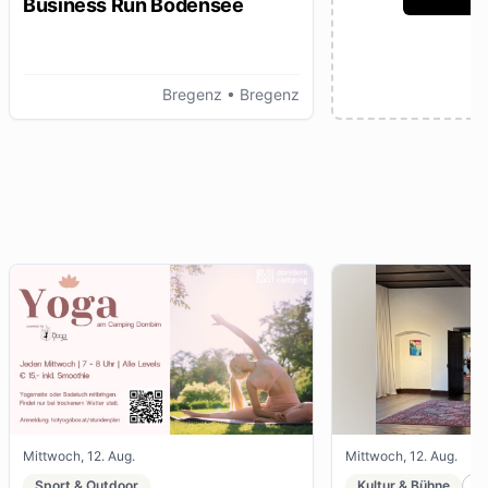
Business Run Bodensee
Bregenz
• Bregenz
Mittwoch, 12. Aug.
Mittwoch, 12. Aug.
Sport & Outdoor
Kultur & Bühne
K