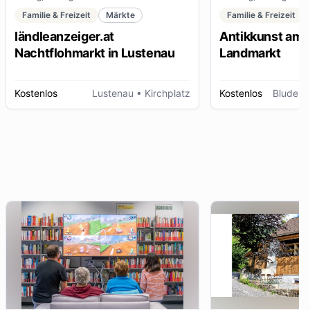
Familie & Freizeit
Märkte
Familie & Freizeit
ländleanzeiger.at
Antikkunst am 
Nachtflohmarkt in Lustenau
Landmarkt
Kostenlos
Lustenau
• Kirchplatz
Kostenlos
Bludenz