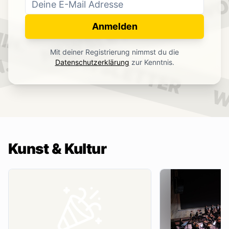
WO
NEWSLETTER
IN.
Anmelden
NEWSLETTER
Mit deiner Registrierung nimmst du die
.
Datenschutzerklärung
zur Kenntnis.
W
Kunst & Kultur