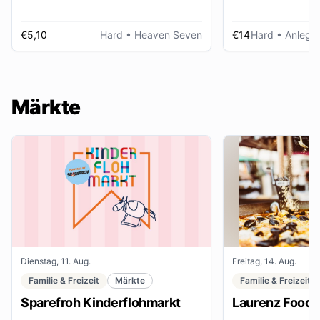
€5,10
Hard
• Heaven Seven
€14
Hard
• Anlegep
Märkte
Dienstag, 11. Aug.
Freitag, 14. Aug.
Familie & Freizeit
Märkte
Familie & Freizeit
Sparefroh Kinderflohmarkt
Laurenz Food F