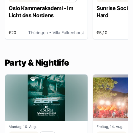
Oslo Kammerakademi - Im
Sunrise Social 
Licht des Nordens
Hard
€20
Thüringen
• Villa Falkenhorst
€5,10
H
Party & Nightlife
Montag, 10. Aug.
Freitag, 14. Aug.