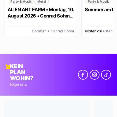
Party & Musik
Metal
Party & Musik
ALIEN ANT FARM • Montag, 10.
Sommer am Pl
August 2026 • Conrad Sohm
Dornbirn
Dornbirn
• Conrad Sohm
Kostenlos
Lustenau
KEIN
PLAN
WOHIN?
Folge uns.