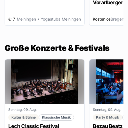
Vorarlberger d
Zeitungsbest
€17
Meiningen
• Yogastuba Meiningen
Kostenlos
Bregenz
•
Große Konzerte & Festivals
Sonntag, 09. Aug.
Sonntag, 09. Aug.
Kultur & Bühne
Klassische Musik
Party & Musik
F
Lech Classic Festival
Bezau Beatz Fe