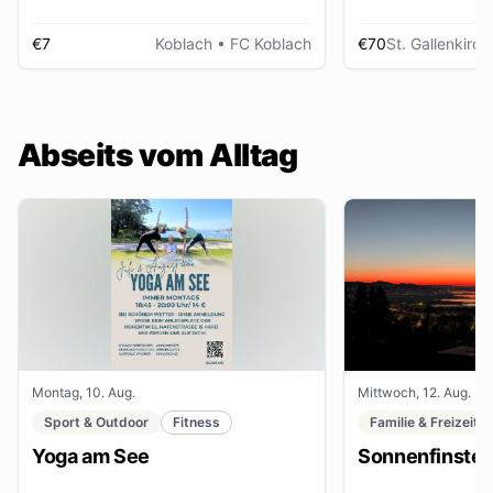
€7
Koblach
• FC Koblach
€70
St. Gallenkirch
Abseits vom Alltag
Montag, 10. Aug.
Mittwoch, 12. Aug.
Sport & Outdoor
Fitness
Familie & Freizeit
Yoga am See
Sonnenfinster