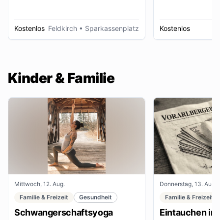
Kostenlos
Feldkirch
• Sparkassenplatz
Kostenlos
D
Kinder & Familie
Mittwoch, 12. Aug.
Donnerstag, 13. Aug.
Familie & Freizeit
Gesundheit
Familie & Freizeit
Schwangerschaftsyoga
Eintauchen in