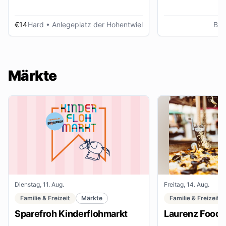
€14
Hard
• Anlegeplatz der Hohentwiel
Bre
Märkte
Dienstag, 11. Aug.
Freitag, 14. Aug.
Familie & Freizeit
Märkte
Familie & Freizeit
Sparefroh Kinderflohmarkt
Laurenz Food F