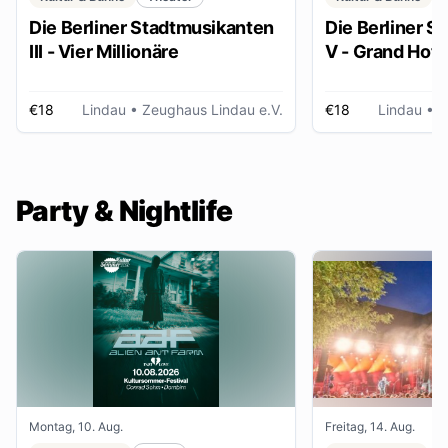
Die Berliner Stadtmusikanten
Die Berliner S
III - Vier Millionäre
V - Grand Hot
€18
Lindau
• Zeughaus Lindau e.V.
€18
Lindau
• Z
Party & Nightlife
Montag, 10. Aug.
Freitag, 14. Aug.