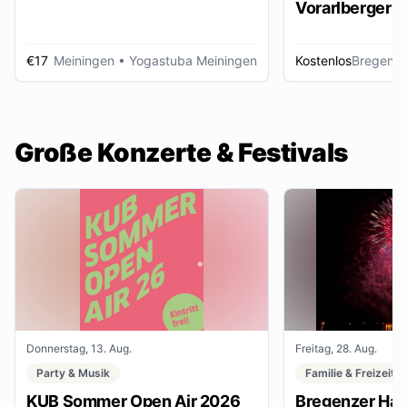
Vorarlberger d
Zeitungsbest
€17
Meiningen
• Yogastuba Meiningen
Kostenlos
Bregenz
•
Große Konzerte & Festivals
Donnerstag, 13. Aug.
Freitag, 28. Aug.
Party & Musik
Familie & Freizeit
KUB Sommer Open Air 2026
Bregenzer Haf