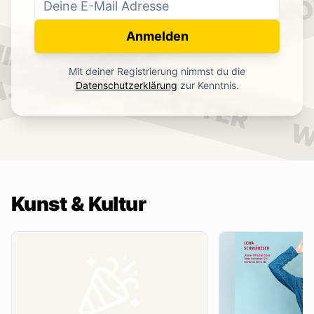
WO
NEWSLETTER
IN.
Anmelden
NEWSLETTER
Mit deiner Registrierung nimmst du die
.
Datenschutzerklärung
zur Kenntnis.
W
Kunst & Kultur