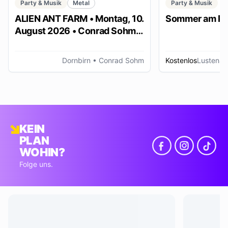
Party & Musik
Metal
Party & Musik
ALIEN ANT FARM • Montag, 10.
Sommer am Pl
August 2026 • Conrad Sohm
Dornbirn
Dornbirn
• Conrad Sohm
Kostenlos
Lustenau
KEIN
PLAN
WOHIN?
Folge uns.