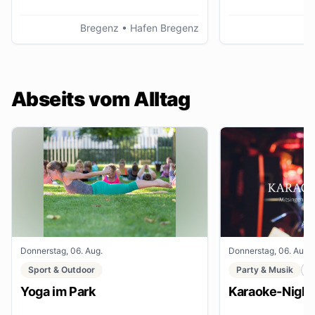
Bregenz
• Hafen Bregenz
K
Abseits vom Alltag
Donnerstag, 06. Aug.
Donnerstag, 06. Aug.
Sport & Outdoor
Party & Musik
C
Yoga im Park
Karaoke-Night