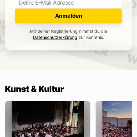
WO
NEWSLETTER
IN.
Anmelden
NEWSLETTER
Mit deiner Registrierung nimmst du die
.
Datenschutzerklärung
zur Kenntnis.
W
Kunst & Kultur