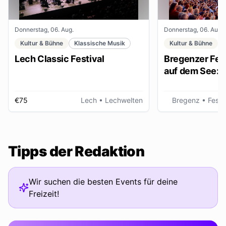
Donnerstag, 06. Aug.
Donnerstag, 06. Aug.
Kultur & Bühne
Klassische Musik
Kultur & Bühne
Lech Classic Festival
Bregenzer Fest
auf dem See: "
€75
Lech
• Lechwelten
Bregenz
• Fests
Tipps der Redaktion
Wir suchen die besten Events für deine
Freizeit!