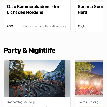
Oslo Kammerakademi - Im
Sunrise Social 
Licht des Nordens
Hard
€20
Thüringen
• Villa Falkenhorst
€5,10
H
Party & Nightlife
Donnerstag, 06. Aug.
Freitag, 07. Aug.