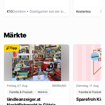
€10
Dornbirn
• Stadtgarten bei der inatura
Kostenlos
Sc
Märkte
Tipp
Freitag, 07. Aug.
WERBUNG
Dienstag, 11. Aug.
Familie & Freizeit
Märkte
Familie & Freizeit
ländleanzeiger.at
Sparefroh Kin
Nachtflohmarkt in Götzis