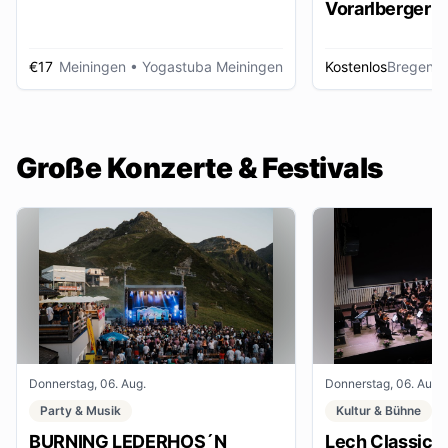
Vorarlberger d
Zeitungsbest
€17
Meiningen
• Yogastuba Meiningen
Kostenlos
Bregenz
•
Große Konzerte & Festivals
Donnerstag, 06. Aug.
Donnerstag, 06. Aug.
Party & Musik
Kultur & Bühne
BURNING LEDERHOS´N
Lech Classic F