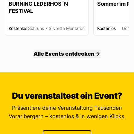
BURNING LEDERHOS´N
Sommer im Pa
FESTIVAL
Kostenlos
Schruns
• Silvretta Montafon
Kostenlos
Dornb
Alle Events entdecken
Du veranstaltest ein Event?
Präsentiere deine Veranstaltung Tausenden
Vorarlbergern – kostenlos & in wenigen Klicks.