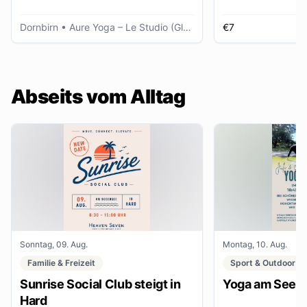
Dornbirn
• Aure Yoga – Le Studio (Glöggele Haus)
€7
K
Abseits vom Alltag
Sonntag, 09. Aug.
Montag, 10. Aug.
Familie & Freizeit
Sport & Outdoor
Sunrise Social Club steigt in
Yoga am See
Hard