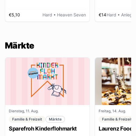
€5,10
Hard
• Heaven Seven
€14
Hard
• Anlegep
Märkte
Dienstag, 11. Aug.
Freitag, 14. Aug.
Familie & Freizeit
Märkte
Familie & Freizeit
Sparefroh Kinderflohmarkt
Laurenz Food F