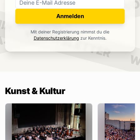
WO
NEWSLETTER
IN.
Anmelden
NEWSLETTER
Mit deiner Registrierung nimmst du die
.
Datenschutzerklärung
zur Kenntnis.
W
Kunst & Kultur