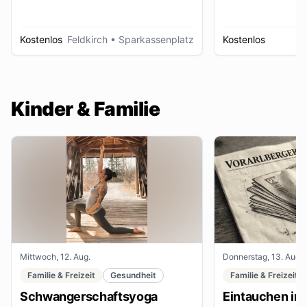
Kostenlos
Feldkirch
• Sparkassenplatz
Kostenlos
D
Kinder & Familie
Mittwoch, 12. Aug.
Donnerstag, 13. Aug.
Familie & Freizeit
Gesundheit
Familie & Freizeit
Schwangerschaftsyoga
Eintauchen in