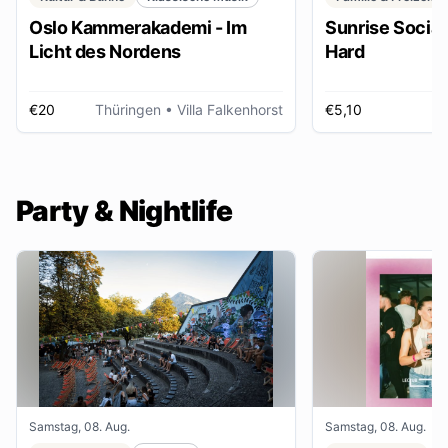
Oslo Kammerakademi - Im
Sunrise Social 
Licht des Nordens
Hard
€20
Thüringen
• Villa Falkenhorst
€5,10
H
Party & Nightlife
Samstag, 08. Aug.
Samstag, 08. Aug.