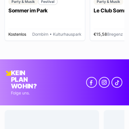
Party & Musik
Festival
Party & Musik
Sommer im Park
Le Club Somme
Kostenlos
Dornbirn
• Kulturhauspark
€15,58
Bregenz
• Foye
KEIN
PLAN
WOHIN?
Folge uns.