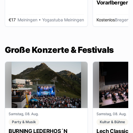
Vorarlberger d
Zeitungsbest
€17
Meiningen
• Yogastuba Meiningen
Kostenlos
Bregenz
•
Große Konzerte & Festivals
Samstag, 08. Aug.
Samstag, 08. Aug.
Party & Musik
Kultur & Bühne
BURNING LEDERHOS´N
Lech Classic F