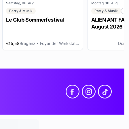
Samstag, 08. Aug.
Montag, 10. Aug.
Party & Musik
Party & Musik
Me
Le Club Sommerfestival
ALIEN ANT FARM
August 2026 •
Dornbirn
€15,58
Bregenz
• Foyer der Werkstattbühne, Bregenz (AT)
Dornb