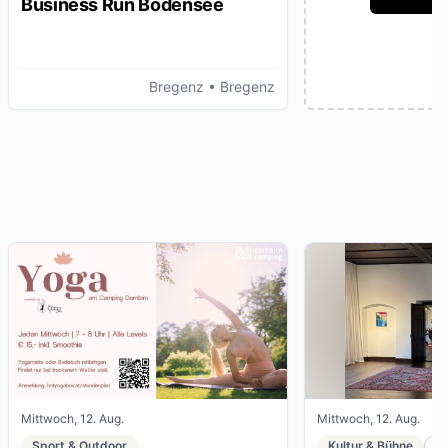
Business Run Bodensee
Bregenz
• Bregenz
Mittwoch, 12. Aug.
Mittwoch, 12. Aug.
Sport & Outdoor
Kultur & Bühne
K