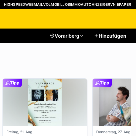
HIGHSPEED
WEBMAIL
VOLMOBIL
JOB
IMMO
AUTO
ANZEIGER
VN EPAPER
Vorarlberg
Hinzufügen
Tipp
Tipp
Freitag, 21. Aug.
Donnerstag, 27. Aug.