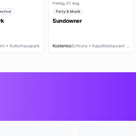
Freitag, 07. Aug.
estival
Party & Musik
rk
Sundowner
irn
• Kulturhauspark
Kostenlos
Schruns
• Kapellrestaurant - Hochjoch