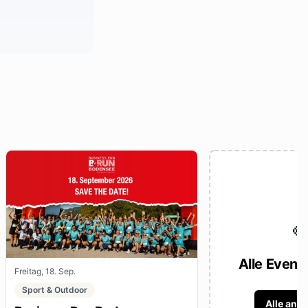

Alle Event
Freitag, 18. Sep.
Sport & Outdoor
Alle anz