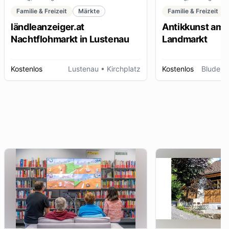
Familie & Freizeit
Märkte
Familie & Freizeit
ländleanzeiger.at
Antikkunst am 
Nachtflohmarkt in Lustenau
Landmarkt
Kostenlos
Lustenau
• Kirchplatz
Kostenlos
Bludenz