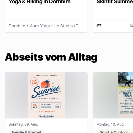
Yoga & Hiking in Dornbirn
Skinfit Summe
Dornbirn
• Aure Yoga – Le Studio (Glöggele Haus)
€7
K
Abseits vom Alltag
Sonntag, 09. Aug.
Montag, 10. Aug.
Familie & Freizeit
Sport & Outdoor