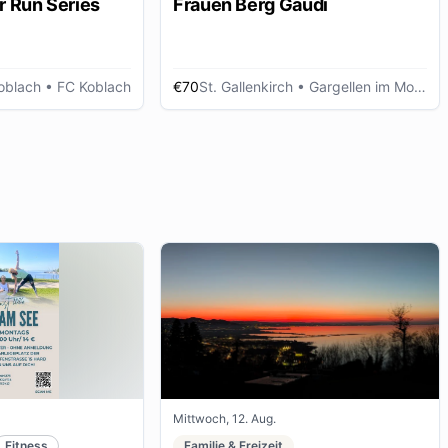
r Run Series
Frauen Berg Gaudi
oblach
• FC Koblach
€70
St. Gallenkirch
• Gargellen im Montafon
Mittwoch, 12. Aug.
Fitness
Familie & Freizeit