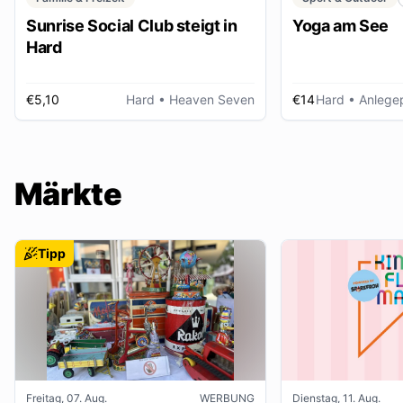
Sunrise Social Club steigt in
Yoga am See
Hard
€5,10
Hard
• Heaven Seven
€14
Hard
• Anlegep
Märkte
Tipp
Freitag, 07. Aug.
WERBUNG
Dienstag, 11. Aug.