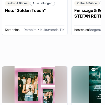
Kultur & Bühne
Ausstellungen
Kultur & Bühne
K
Neu: "Golden Touch"
Finissage & Kün
STEFAN REITERE
Kostenlos
Dornbirn
• Kulturverein TiK
Kostenlos
Bregenz
• 