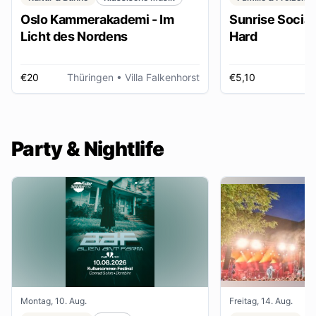
Oslo Kammerakademi - Im
Sunrise Social 
Licht des Nordens
Hard
€20
Thüringen
• Villa Falkenhorst
€5,10
H
Party & Nightlife
Montag, 10. Aug.
Freitag, 14. Aug.