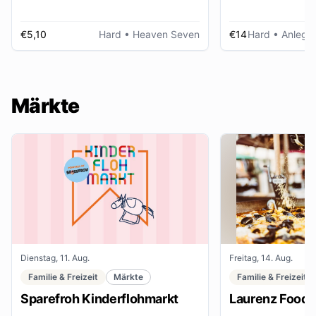
€5,10
Hard
• Heaven Seven
€14
Hard
• Anlegep
Märkte
Dienstag, 11. Aug.
Freitag, 14. Aug.
Familie & Freizeit
Märkte
Familie & Freizeit
Sparefroh Kinderflohmarkt
Laurenz Food F