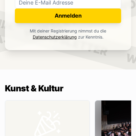
WO
NEWSLETTER
IN.
Anmelden
NEWSLETTER
Mit deiner Registrierung nimmst du die
.
Datenschutzerklärung
zur Kenntnis.
W
Kunst & Kultur