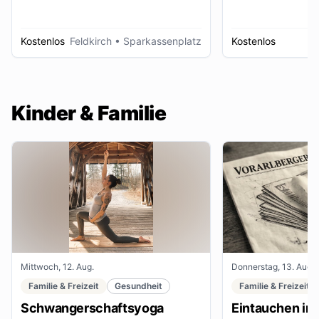
Kostenlos
Feldkirch
• Sparkassenplatz
Kostenlos
D
Kinder & Familie
Mittwoch, 12. Aug.
Donnerstag, 13. Aug.
Familie & Freizeit
Gesundheit
Familie & Freizeit
Schwangerschaftsyoga
Eintauchen in