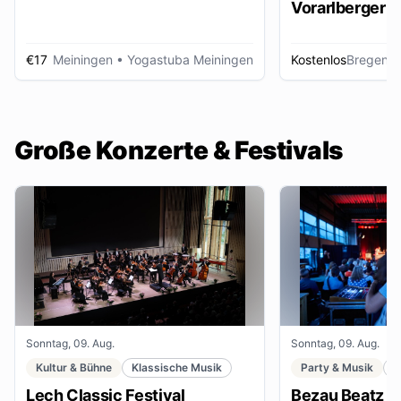
Vorarlberger d
Zeitungsbest
€17
Meiningen
• Yogastuba Meiningen
Kostenlos
Bregenz
•
Große Konzerte & Festivals
Sonntag, 09. Aug.
Sonntag, 09. Aug.
Kultur & Bühne
Klassische Musik
Party & Musik
F
Lech Classic Festival
Bezau Beatz Fe