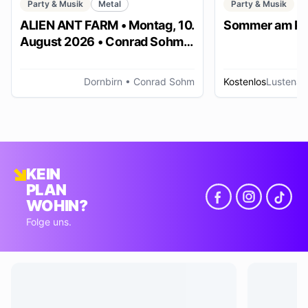
Party & Musik
Metal
Party & Musik
ALIEN ANT FARM • Montag, 10.
Sommer am Pl
August 2026 • Conrad Sohm
Dornbirn
Dornbirn
• Conrad Sohm
Kostenlos
Lustenau
KEIN
PLAN
WOHIN?
Folge uns.