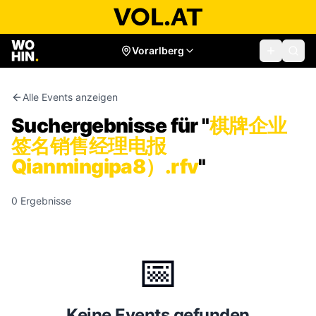
Vorarlberg
Alle Events anzeigen
Suchergebnisse für "
棋牌企业
签名销售经理电报
Qianmingipa8）.rfv
"
0
Ergebnisse
📅
Keine Events gefunden